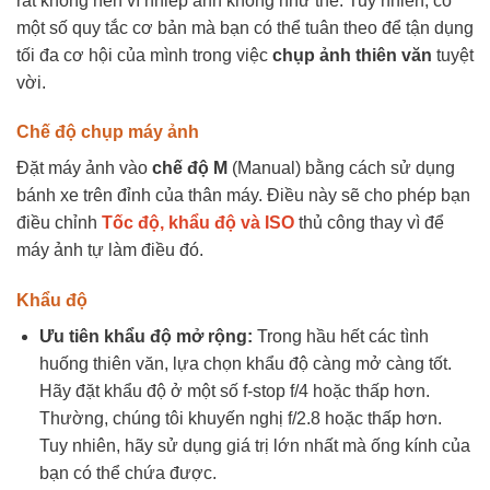
rất không nên vì nhiếp ảnh không như thế. Tuy nhiên, có
một số quy tắc cơ bản mà bạn có thể tuân theo để tận dụng
tối đa cơ hội của mình trong việc
chụp ảnh thiên văn
tuyệt
vời.
Chế độ chụp máy ảnh
Đặt máy ảnh vào
chế độ M
(Manual) bằng cách sử dụng
bánh xe trên đỉnh của thân máy. Điều này sẽ cho phép bạn
điều chỉnh
Tốc độ, khẩu độ và ISO
thủ công thay vì để
máy ảnh tự làm điều đó.
Khẩu độ
Ưu tiên khẩu độ mở rộng:
Trong hầu hết các tình
huống thiên văn, lựa chọn khẩu độ càng mở càng tốt.
Hãy đặt khẩu độ ở một số f-stop f/4 hoặc thấp hơn.
Thường, chúng tôi khuyến nghị f/2.8 hoặc thấp hơn.
Tuy nhiên, hãy sử dụng giá trị lớn nhất mà ống kính của
bạn có thể chứa được.