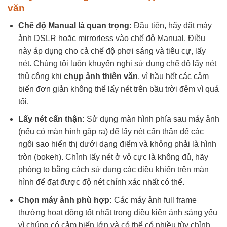
văn
Chế độ Manual là quan trọng:
Đầu tiên, hãy đặt máy
ảnh DSLR hoặc mirrorless vào chế độ Manual. Điều
này áp dụng cho cả chế độ phơi sáng và tiêu cự, lấy
nét. Chúng tôi luôn khuyến nghị sử dụng chế độ lấy nét
thủ công khi
chụp ảnh thiên văn
, vì hầu hết các cảm
biến đơn giản không thể lấy nét trên bầu trời đêm vì quá
tối.
Lấy nét cẩn thận:
Sử dụng màn hình phía sau máy ảnh
(nếu có màn hình gập ra) để lấy nét cẩn thận để các
ngôi sao hiển thị dưới dạng điểm và không phải là hình
tròn (bokeh). Chỉnh lấy nét ở vô cực là không đủ, hãy
phóng to bằng cách sử dụng các điều khiển trên màn
hình để đạt được độ nét chính xác nhất có thể.
Chọn máy ảnh phù hợp:
Các máy ảnh full frame
thường hoạt động tốt nhất trong điều kiện ánh sáng yếu
vì chúng có cảm biến lớn và có thể có nhiều tùy chỉnh