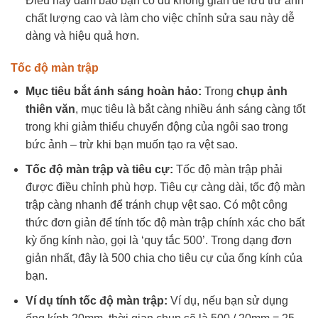
Điều này đảm bảo bạn có đủ không gian để lưu trữ ảnh
chất lượng cao và làm cho việc chỉnh sửa sau này dễ
dàng và hiệu quả hơn.
Tốc độ màn trập
Mục tiêu bắt ánh sáng hoàn hảo:
Trong
chụp ảnh
thiên văn
, mục tiêu là bắt càng nhiều ánh sáng càng tốt
trong khi giảm thiểu chuyển động của ngôi sao trong
bức ảnh – trừ khi bạn muốn tạo ra vệt sao.
Tốc độ màn trập và tiêu cự:
Tốc độ màn trập phải
được điều chỉnh phù hợp. Tiêu cự càng dài, tốc độ màn
trập càng nhanh để tránh chụp vệt sao. Có một công
thức đơn giản để tính tốc độ màn trập chính xác cho bất
kỳ ống kính nào, gọi là ‘quy tắc 500’. Trong dạng đơn
giản nhất, đây là 500 chia cho tiêu cự của ống kính của
bạn.
Ví dụ tính tốc độ màn trập:
Ví dụ, nếu bạn sử dụng