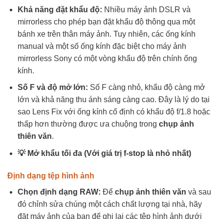
Khả năng đặt khẩu độ:
Nhiều máy ảnh DSLR và
mirrorless cho phép bạn đặt khẩu độ thông qua một
bánh xe trên thân máy ảnh. Tuy nhiên, các ống kính
manual và một số ống kính đặc biệt cho máy ảnh
mirrorless Sony có một vòng khẩu độ trên chính ống
kính.
Số F và độ mở lớn:
Số F càng nhỏ, khẩu độ càng mở
lớn và khả năng thu ánh sáng càng cao. Đây là lý do tại
sao Lens Fix với ống kính cố định có khẩu độ f/1.8 hoặc
thấp hơn thường được ưa chuộng trong
chụp ảnh
thiên văn
.
💡 Mở khẩu tối đa (Với giá trị f-stop là nhỏ nhất)
Định dạng tệp hình ảnh
Chọn định dạng RAW:
Để
chụp ảnh thiên văn
và sau
đó chỉnh sửa chúng một cách chất lượng tại nhà, hãy
đặt máy ảnh của bạn để ghi lại các tệp hình ảnh dưới