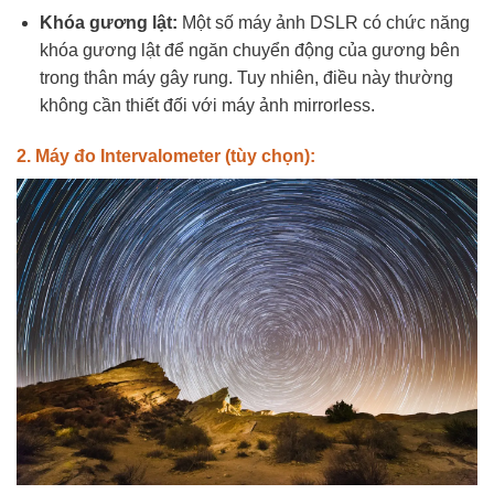
Khóa gương lật:
Một số máy ảnh DSLR có chức năng
khóa gương lật để ngăn chuyển động của gương bên
trong thân máy gây rung. Tuy nhiên, điều này thường
không cần thiết đối với máy ảnh mirrorless.
2. Máy đo Intervalometer (tùy chọn):