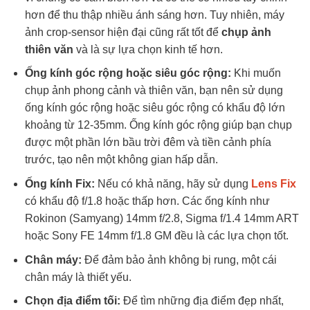
hơn để thu thập nhiều ánh sáng hơn. Tuy nhiên, máy
ảnh crop-sensor hiện đại cũng rất tốt để
chụp ảnh
thiên văn
và là sự lựa chọn kinh tế hơn.
Ống kính góc rộng hoặc siêu góc rộng:
Khi muốn
chụp ảnh phong cảnh và thiên văn, bạn nên sử dụng
ống kính góc rộng hoặc siêu góc rộng có khẩu độ lớn
khoảng từ 12-35mm. Ống kính góc rộng giúp bạn chụp
được một phần lớn bầu trời đêm và tiền cảnh phía
trước, tạo nên một không gian hấp dẫn.
Ống kính Fix:
Nếu có khả năng, hãy sử dụng
Lens Fix
có khẩu độ f/1.8 hoặc thấp hơn. Các ống kính như
Rokinon (Samyang) 14mm f/2.8, Sigma f/1.4 14mm ART
hoặc Sony FE 14mm f/1.8 GM đều là các lựa chọn tốt.
Chân máy:
Để đảm bảo ảnh không bị rung, một cái
chân máy là thiết yếu.
Chọn địa điểm tối:
Để tìm những địa điểm đẹp nhất,