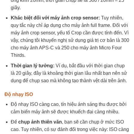
ống kính 20mm, thời gian chụp sẽ là 500 / 20mm = 25
giây.
Khác biệt đối với máy ảnh crop sensor:
Tuy nhiên,
quy tắc này chỉ áp dụng cho máy ảnh full frame. Đối với
máy ảnh crop sensor, yếu tố Crop cần được tính đến. Vì
vậy, chúng tôi khuyến nghị sử dụng giá trị cơ bản là 300
cho máy ảnh APS-C và 250 cho máy ảnh Micro Four
Thirds.
Thời gian lý tưởng:
Ví dụ, bắt đầu với thời gian chụp
là 20 giây, đây là khoảng thời gian lâu nhất bạn nên sử
dụng để chụp sao mà không tạo thành vệt dài trên ảnh.
Độ nhạy ISO
Độ nhạy ISO càng cao, tín hiệu ánh sáng thu được bởi
cảm biến máy ảnh sẽ được khuếch đại càng nhiều.
Để
chụp ảnh thiên văn
, bạn sẽ cần chụp ở mức ISO
cao. Tuy nhiên, có sự đánh đổi trong việc này: ISO càng