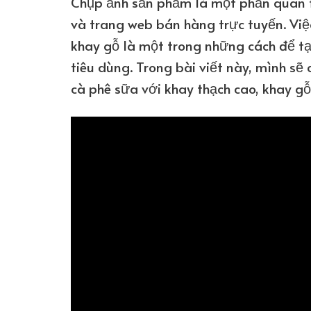
Chụp ảnh sản phẩm là một phần quan t
và trang web bán hàng trực tuyến. Việ
khay gỗ là một trong những cách để tạ
tiêu dùng. Trong bài viết này, mình s
cà phê sữa với khay thạch cao, khay gỗ