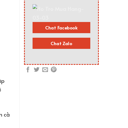
Chat Facebook
Chat Zalo
ụp
ê
m cà