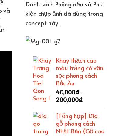
ội
Danh sách Phông nền và Phụ
o và
kiện chụp ảnh đã dùng trong
i
concept này:
hẩm
Khay thạch cao
màu trắng có vân
sọc phong cách
Bắc Âu
40,000
₫
–
Khoảng
200,000
₫
giá:
từ
[Tổng hợp] Dĩa
40,000₫
gỗ phong cách
đến
Nhật Bản (Gỗ cao