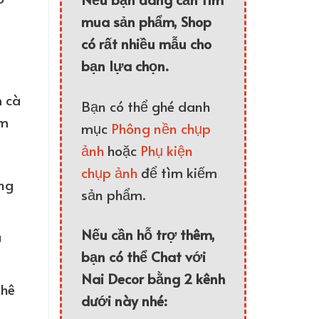
mua sản phẩm, Shop
có rất nhiều mẫu cho
bạn lựa chọn.
m cà
Bạn có thể ghé danh
ẩm
mục
Phông nền chụp
ảnh
hoặc
Phụ kiện
chụp ảnh
để tìm kiếm
ng
sản phẩm.
Nếu cần hỗ trợ thêm,
à
bạn có thể Chat với
Nai Decor bằng 2 kênh
phê
dưới này nhé: