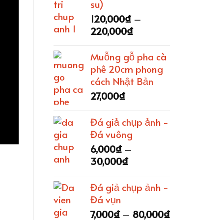
200,000₫
su)
120,000
₫
–
Khoảng
220,000
₫
giá:
từ
Muỗng gỗ pha cà
120,000₫
phê 20cm phong
đến
cách Nhật Bản
220,000₫
27,000
₫
Đá giả chụp ảnh -
Đá vuông
6,000
₫
–
Khoảng
30,000
₫
giá:
từ
Đá giả chụp ảnh -
6,000₫
Đá vụn
đến
Khoảng
7,000
₫
–
80,000
₫