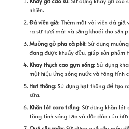
Khay gỗ cao su
: Sử dụng khay gỗ cao s
nhiên.
Đá viên giả
: Thêm một vài viên đá giả
ra sự tươi mát và sảng khoái cho sản 
Muỗng gỗ pha cà phê
: Sử dụng muỗng 
đang được khuấy đều, giúp sản phẩm t
Khay thạch cao gợn sóng
: Sử dụng kha
một hiệu ứng sóng nước và tăng tính c
Hạt thông
: Sử dụng hạt thông để tạo 
sữa.
Khăn lót caro trắng
: Sử dụng khăn lót
tăng tính sáng tạo và độc đáo của bức
Quả cầu mây
: Sử dụng quả cầu mây để