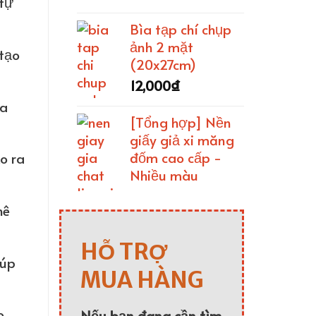
 tự
Bìa tạp chí chụp
ảnh 2 mặt
 tạo
(20x27cm)
12,000
₫
ữa
[Tổng hợp] Nền
giấy giả xi măng
đốm cao cấp -
o ra
Nhiều màu
hê
HỖ TRỢ
iúp
MUA HÀNG
o
Nếu bạn đang cần tìm