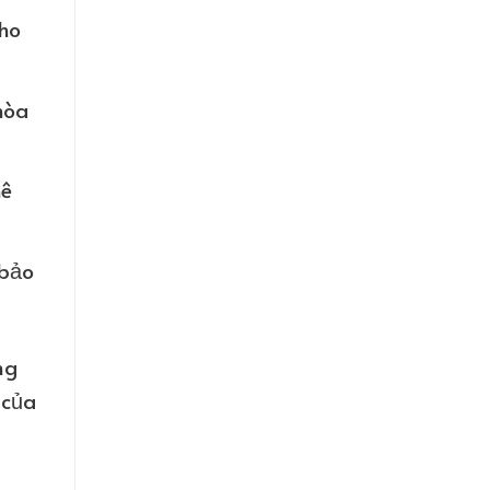
cho
hòa
hê
 bảo
ng
 của