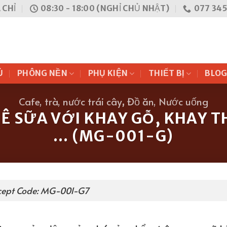
 CHỈ
08:30 - 18:00 (NGHỈ CHỦ NHẬT)
077 345
Ủ
PHÔNG NỀN
PHỤ KIỆN
THIẾT BỊ
BLO
Cafe, trà, nước trái cây
,
Đồ ăn, Nước uống
Ê SỮA VỚI KHAY GỖ, KHAY 
… (MG-001-G)
cept Code: MG-001-G7