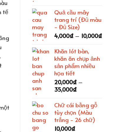
30,000₫
màu
giá:
từ
h tế
Quả cầu mây
7,000₫
trang trí (Đủ màu
đến
- Đủ Size)
80,000₫
Khoảng
4,000
₫
–
10,000
₫
rông
giá:
u
từ
Khăn lót bàn,
.
4,000₫
khăn ăn chụp ảnh
đến
t
sản phẩm nhiều
10,000₫
họa tiết
20,000
₫
–
Khoảng
35,000
₫
giá:
từ
Chữ cái bằng gỗ
 một
20,000₫
tùy chọn (Màu
đến
trắng - 26 chữ)
35,000₫
10,000
₫