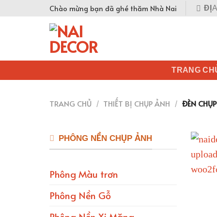
Skip
Chào mừng bạn đã ghé thăm Nhà Nai
ĐỊA
to
content
TRANG CH
TRANG CHỦ
/
THIẾT BỊ CHỤP ẢNH
/
ĐÈN CHỤP
PHÔNG NỀN CHỤP ẢNH
Phông Màu trơn
Phông Nền Gỗ
Phông Nền Xi Măng