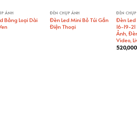
ỤP ẢNH
ĐÈN CHỤP ẢNH
ĐÈN CHỤP
d Bảng Loại Dài
Đèn Led Mini Bỏ Túi Gắn
Đèn Led 
Ven
Điện Thoại
16-19-21
Ảnh, Đè
Video, L
520,00