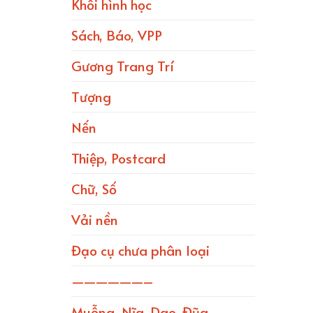
Khối hình học
Sách, Báo, VPP
Gương Trang Trí
Tượng
Nến
Thiệp, Postcard
Chữ, Số
Vải nền
Đạo cụ chưa phân loại
——————–
Muỗng, Nĩa, Dao, Đũa