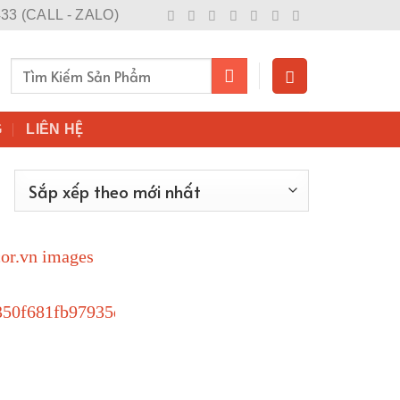
433 (CALL - ZALO)
Tìm
kiếm:
G
LIÊN HỆ