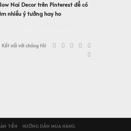
llow Nai Decor trên Pinterest để có
êm nhiều ý tưởng hay ho
Kết nối với chúng tôi
ÀN TIỀN
HƯỚNG DẪN MUA HÀNG