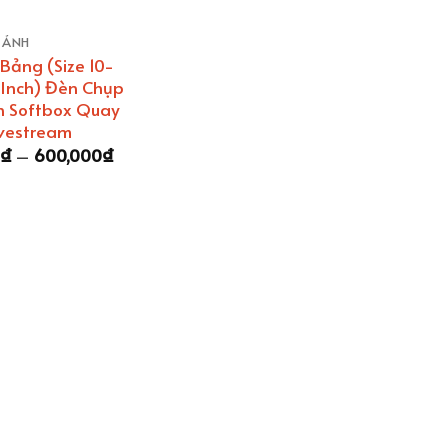
 ẢNH
Bảng (Size 10-
 Inch) Đèn Chụp
n Softbox Quay
ivestream
Khoảng
0
₫
–
600,000
₫
giá:
từ
520,000₫
đến
600,000₫