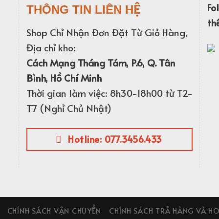
Fo
THÔNG TIN LIÊN HỆ
th
Shop Chỉ Nhận Đơn Đặt Từ Giỏ Hàng,
Địa chỉ kho:
Cách Mạng Tháng Tám, P.6, Q. Tân
Bình, Hồ Chí Minh
Thời gian làm việc: 8h30-18h00 từ T2-
T7 (Nghỉ Chủ Nhật)
Hotline: 077.3456.433
CHÍNH SÁCH VẬN CHUYỂN
CHÍNH SÁCH TRẢ HÀNG VÀ HO