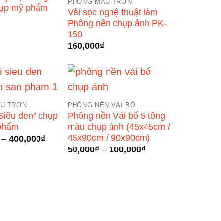
PHÔNG MÀU TRƠN
hụp mỹ phẩm
Vải sọc nghệ thuật làm
Phông nền chụp ảnh PK-
150
160,000
₫
U TRƠN
PHÔNG NỀN VẢI BỐ
Siêu đen” chụp
Phông nền Vải bố 5 tông
 phẩm
màu chụp ảnh (45x45cm /
45x90cm / 90x90cm)
Khoảng
–
400,000
₫
giá:
Khoảng
50,000
₫
–
100,000
₫
từ
giá:
120,000₫
từ
đến
50,000₫
400,000₫
đến
100,000₫