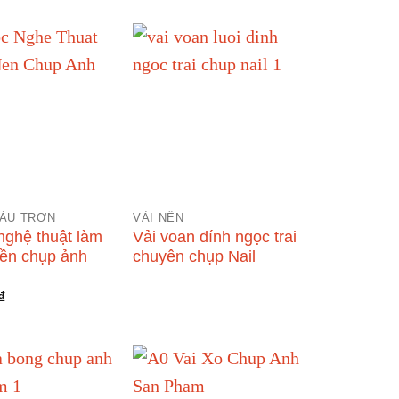
ÀU TRƠN
VẢI NỀN
nghệ thuật làm
Vải voan đính ngọc trai
ền chụp ảnh
chuyên chụp Nail
₫