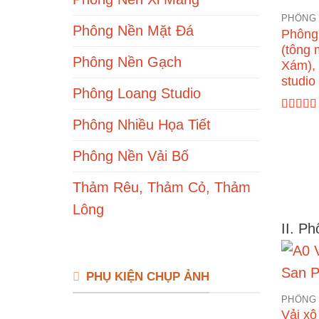
PHÔNG
Phông Nền Mặt Đá
Phông 
(tông 
Phông Nền Gạch
Xám), 
studio
Phông Loang Studio
Được x
Phông Nhiều Họa Tiết
hạng
5.
sao
Phông Nền Vải Bố
Thảm Rêu, Thảm Cỏ, Thảm
Lông
II. P
PHỤ KIỆN CHỤP ẢNH
PHÔNG
Vải xô