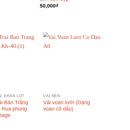
50,000
₫
, KHĂN LÓT
VẢI NỀN
ải Bàn Trắng
Vải voan lưới (Dạng
a Rua phong
voan cô dâu)
ntage