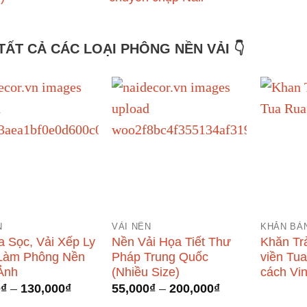
TẤT CẢ CÁC LOẠI PHÔNG NỀN VẢI 👇
N
VẢI NỀN
KHĂN BÀN
a Sọc, Vải Xếp Ly
Nền Vải Họa Tiết Thư
Khăn Tr
Làm Phông Nền
Pháp Trung Quốc
viền Tu
Ảnh
(Nhiều Size)
cách Vi
Khoảng
Khoảng
0
₫
–
130,000
₫
55,000
₫
–
200,000
₫
giá:
giá: