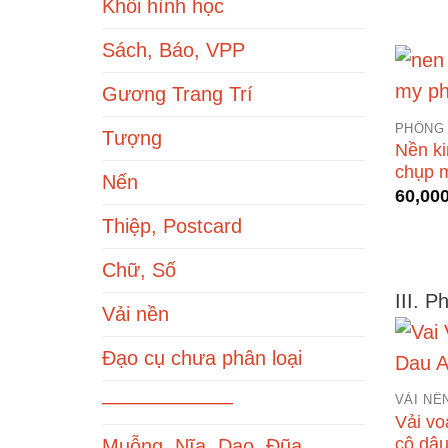
Khối hình học
Sách, Báo, VPP
Gương Trang Trí
PHÔNG
Tượng
Nền ki
chụp 
Nến
60,00
Thiệp, Postcard
Chữ, Số
III. P
Vải nền
Đạo cụ chưa phân loại
——————–
VẢI NỀ
Vải vo
cô dâu
Muỗng, Nĩa, Dao, Đũa