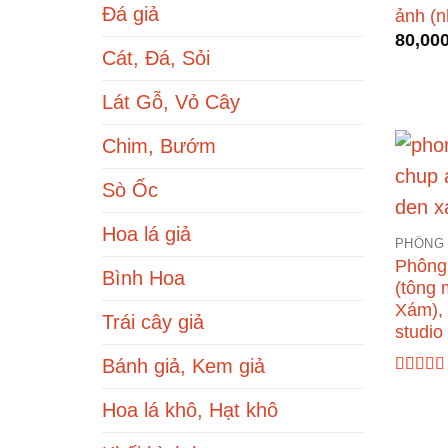
Đá giả
ảnh (n
80,00
Cát, Đá, Sỏi
Lát Gỗ, Vỏ Cây
Chim, Bướm
Sò Ốc
Hoa lá giả
PHÔNG
Phông 
Bình Hoa
(tông 
Xám), 
Trái cây giả
studio
Bánh giả, Kem giả
Được x
hạng
5.
Hoa lá khô, Hạt khô
sao