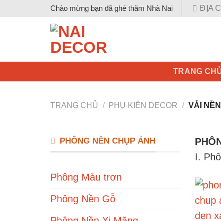
Skip
ĐỊA 
Chào mừng bạn đã ghé thăm Nhà Nai
to
content
TRANG CH
TRANG CHỦ
/
PHỤ KIỆN DECOR
/
VẢI NỀN
PHÔNG NỀN CHỤP ẢNH
PHÔN
I. Ph
Phông Màu trơn
Phông Nền Gỗ
Phông Nền Xi Măng