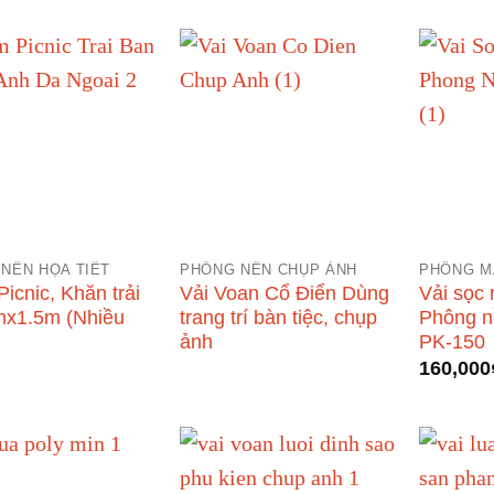
từ
từ
70,000₫
55,000₫
đến
đến
130,000₫
200,000₫
NỀN HỌA TIẾT
PHÔNG NỀN CHỤP ẢNH
PHÔNG M
icnic, Khăn trải
Vải Voan Cổ Điển Dùng
Vải sọc 
mx1.5m (Nhiều
trang trí bàn tiệc, chụp
Phông n
ảnh
PK-150
160,000