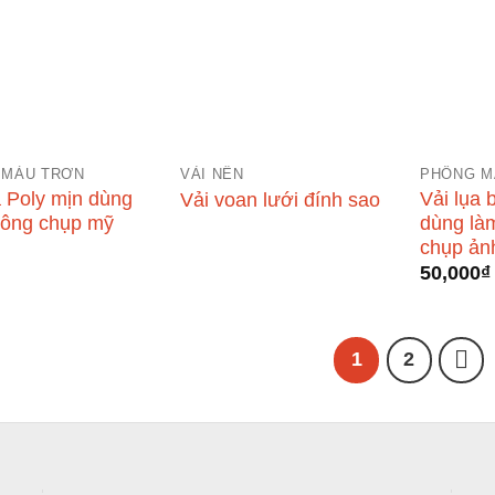
 MÀU TRƠN
VẢI NỀN
PHÔNG M
a Poly mịn dùng
Vải lụa 
Vải voan lưới đính sao
hông chụp mỹ
dùng là
chụp ản
50,000
₫
1
2