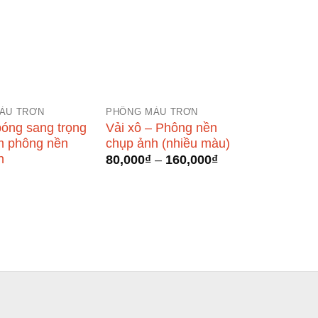
ÀU TRƠN
PHÔNG MÀU TRƠN
bóng sang trọng
Vải xô – Phông nền
m phông nền
chụp ảnh (nhiều màu)
h
Khoảng
80,000
₫
–
160,000
₫
giá:
từ
80,000₫
đến
160,000₫