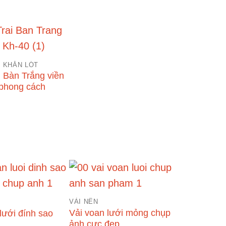
, KHĂN LÓT
i Bàn Trắng viền
phong cách
VẢI NỀN
Vải voan lưới mỏng chụp
lưới đính sao
ảnh cực đẹp