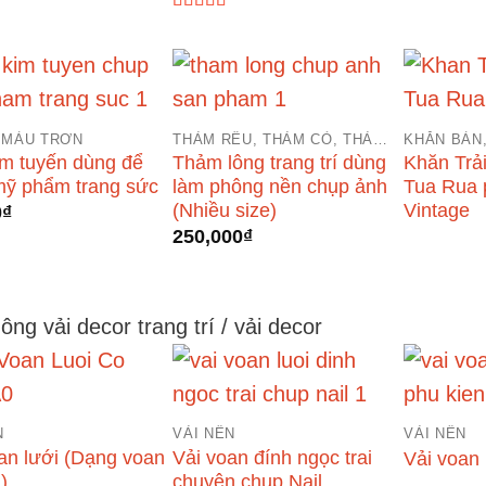
Được xếp
hạng
5.00
5
sao
 MÀU TRƠN
THẢM RÊU, THẢM CỎ, THẢM LÔNG
KHĂN BÀN
m tuyến dùng để
Thảm lông trang trí dùng
Khăn Trả
mỹ phẩm trang sức
làm phông nền chụp ảnh
Tua Rua 
(Nhiều size)
Vintage
0
₫
250,000
₫
hông vải decor trang trí / vải decor
N
VẢI NỀN
VẢI NỀN
an lưới (Dạng voan
Vải voan đính ngọc trai
Vải voan 
)
chuyên chụp Nail