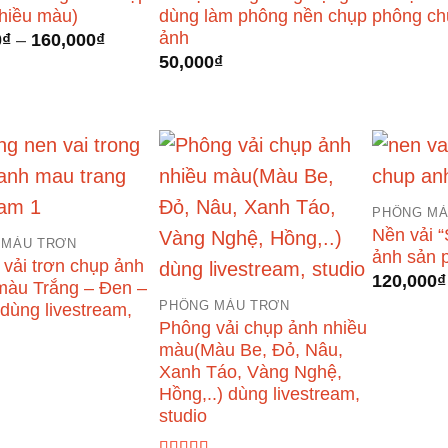
hiều màu)
dùng làm phông nền chụp
phông c
ảnh
Khoảng
0
₫
–
160,000
₫
giá:
50,000
₫
từ
80,000₫
đến
160,000₫
PHÔNG MÀ
Nền vải “
 MÀU TRƠN
ảnh sản
vải trơn chụp ảnh
120,000
₫
màu Trắng – Đen –
PHÔNG MÀU TRƠN
dùng livestream,
Phông vải chụp ảnh nhiều
màu(Màu Be, Đỏ, Nâu,
Xanh Táo, Vàng Nghệ,
ếp
Hồng,..) dùng livestream,
00
5
studio