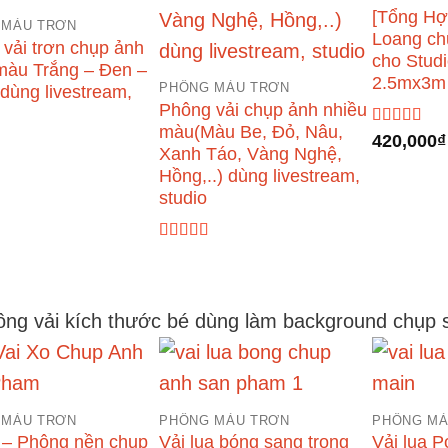
[Tổng Hợ
 MÀU TRƠN
Loang ch
vải trơn chụp ảnh
cho Stud
màu Trắng – Đen –
2.5mx3m
PHÔNG MÀU TRƠN
dùng livestream,
Phông vải chụp ảnh nhiều
màu(Màu Be, Đỏ, Nâu,
Được xếp
420,000
₫
Xanh Táo, Vàng Nghệ,
hạng
4.67
5
ếp
sao
Hồng,..) dùng livestream,
00
5
studio
Được xếp
hạng
5.00
5
sao
hông vải kích thước bé dùng làm background chụp
 MÀU TRƠN
PHÔNG MÀU TRƠN
PHÔNG MÀ
 – Phông nền chụp
Vải lụa bóng sang trọng
Vải lụa P