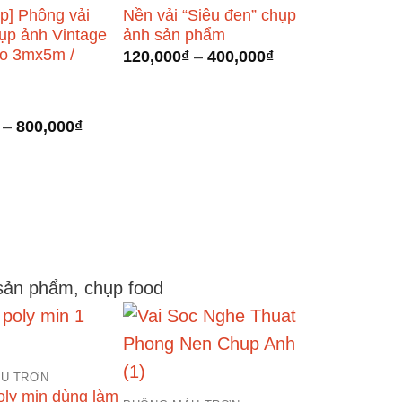
p] Phông vải
Nền vải “Siêu đen” chụp
ụp ảnh Vintage
ảnh sản phẩm
io 3mx5m /
Khoảng
120,000
₫
–
400,000
₫
giá:
từ
120,000₫
đến
Khoảng
–
800,000
₫
400,000₫
giá:
từ
420,000₫
đến
800,000₫
 sản phẩm, chụp food
U TRƠN
oly mịn dùng làm