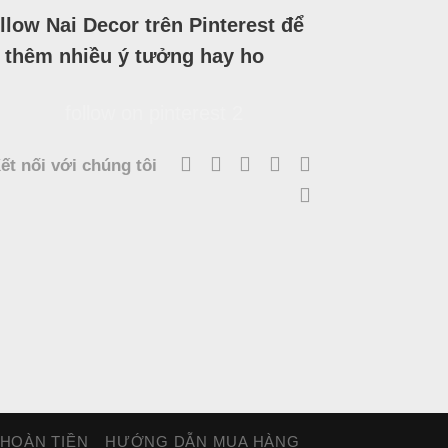
llow Nai Decor trên Pinterest để
 thêm nhiều ý tưởng hay ho
ết nối với chúng tôi
 HOÀN TIỀN
HƯỚNG DẪN MUA HÀNG