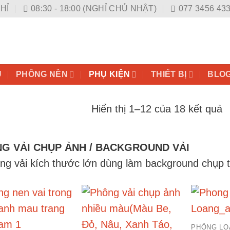
CHỈ
08:30 - 18:00 (NGHỈ CHỦ NHẬT)
077 3456 433
Ủ
PHÔNG NỀN
PHỤ KIỆN
THIẾT BỊ
BLO
Hiển thị 1–12 của 18 kết quả
G VẢI CHỤP ẢNH / BACKGROUND VẢI
ông vải kích thước lớn dùng làm background chụp t
PHÔNG LO