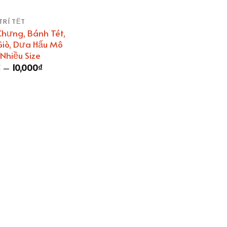
TRÍ TẾT
hưng, Bánh Tét,
iò, Dưa Hấu Mô
Nhiều Size
Khoảng
₫
–
10,000
₫
giá:
từ
6,000₫
đến
10,000₫