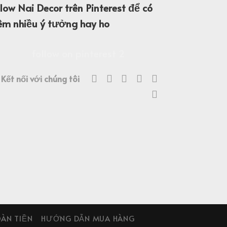
llow Nai Decor trên Pinterest để có
êm nhiều ý tưởng hay ho
Kết nối với chúng tôi
OÀN TIỀN
HƯỚNG DẪN MUA HÀNG