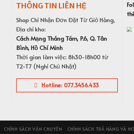
Fo
THÔNG TIN LIÊN HỆ
th
Shop Chỉ Nhận Đơn Đặt Từ Giỏ Hàng,
Địa chỉ kho:
Cách Mạng Tháng Tám, P.6, Q. Tân
Bình, Hồ Chí Minh
Thời gian làm việc: 8h30-18h00 từ
T2-T7 (Nghỉ Chủ Nhật)
Hotline: 077.3456.433
CHÍNH SÁCH VẬN CHUYỂN
CHÍNH SÁCH TRẢ HÀNG VÀ H