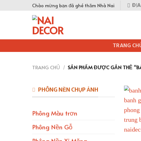
Skip
Chào mừng bạn đã ghé thăm Nhà Nai
ĐỊA
to
content
TRANG CH
TRANG CHỦ
/
SẢN PHẨM ĐƯỢC GẮN THẺ “B
PHÔNG NỀN CHỤP ẢNH
Phông Màu trơn
Phông Nền Gỗ
Phông Nền Xi Măng