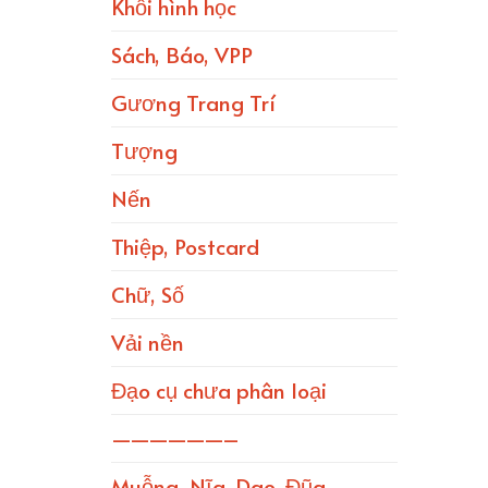
Khối hình học
Sách, Báo, VPP
Gương Trang Trí
Tượng
Nến
Thiệp, Postcard
Chữ, Số
Vải nền
Đạo cụ chưa phân loại
——————–
Muỗng, Nĩa, Dao, Đũa