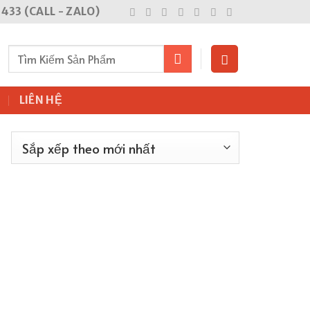
433 (CALL - ZALO)
Tìm
kiếm:
G
LIÊN HỆ