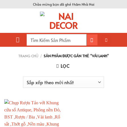
Skip
Chào mừng bạn đã ghé thăm Nhà Nai
to
content
Tìm
kiếm:
TRANG CHỦ
/
SẢN PHẨM ĐƯỢC GẮN THẺ “VẢI LANH”
LỌC