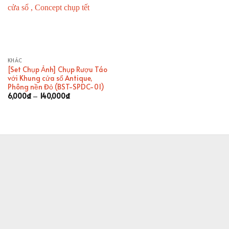
KHÁC
[Set Chụp Ảnh] Chụp Rượu Táo
với Khung cửa sổ Antique,
Phông nền Đỏ (BST-SPDC-01)
Khoảng
6,000
₫
–
140,000
₫
giá:
từ
6,000₫
đến
140,000₫