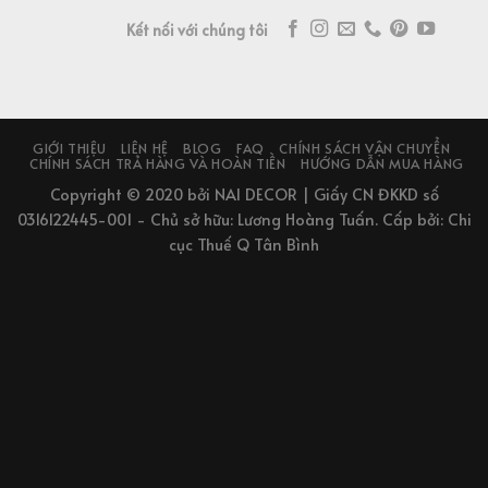
Kết nối với chúng tôi
GIỚI THIỆU
LIÊN HỆ
BLOG
FAQ
CHÍNH SÁCH VẬN CHUYỂN
CHÍNH SÁCH TRẢ HÀNG VÀ HOÀN TIỀN
HƯỚNG DẪN MUA HÀNG
Copyright © 2020 bởi NAI DECOR | Giấy CN ĐKKD số
0316122445-001 - Chủ sở hữu: Lương Hoàng Tuấn. Cấp bởi: Chi
cục Thuế Q Tân Bình