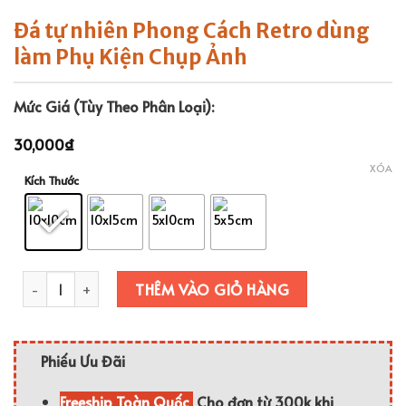
Đá tự nhiên Phong Cách Retro dùng
làm Phụ Kiện Chụp Ảnh
Mức Giá (Tùy Theo Phân Loại):
30,000
₫
XÓA
Kích Thước
Đá tự nhiên Phong Cách Retro dùng làm Phụ Kiện Chụp Ảnh số
THÊM VÀO GIỎ HÀNG
Phiếu Ưu Đãi
Freeship Toàn Quốc
Cho đơn từ 300k khi