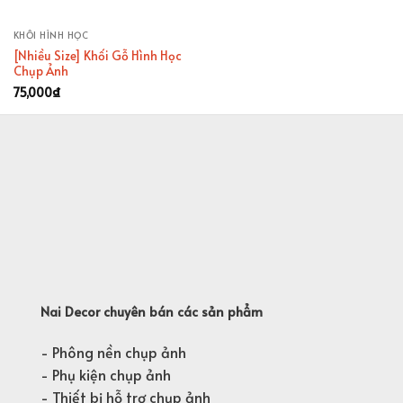
KHỐI HÌNH HỌC
[Nhiều Size] Khối Gỗ Hình Học
Chụp Ảnh
75,000
₫
Nai Decor chuyên bán các sản phẩm
- Phông nền chụp ảnh
- Phụ kiện chụp ảnh
- Thiết bị hỗ trợ chụp ảnh