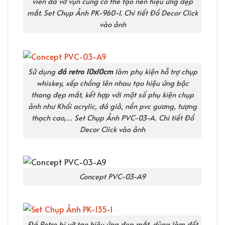
viên đá vỡ vụn cũng có thể tạo nên hiệu ứng đẹp
mắt. Set Chụp Ảnh PK-960-I. Chi tiết Đồ Decor Click
vào ảnh
Sử dụng
đá retro 10x10cm
làm phụ kiện hỗ trợ chụp
whiskey, xếp chồng lên nhau tạo hiệu ứng bậc
thang đẹp mắt, kết hợp với một số phụ kiện chụp
ảnh như Khối acrylic, đá giả, nền pvc gương, tượng
thạch cao,… Set Chụp Ảnh PVC-03-A. Chi tiết Đồ
Decor Click vào ảnh
Concept PVC-03-A9
Đá Retro bị vỡ tạo hiệu ứng đẹp mắt, dùng làm đết