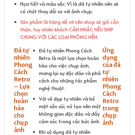
Họa tiết và màu sắc: Vì là đá tự nhiên nên sẽ
có chút thay đổi so với ảnh chụp.
Sản phẩm là hàng dễ vỡ nên shop sẽ gói cẩn
thận, tuy nhiên khách CÂN NHẮC NẾU SHIP
CHUNG VỚI CÁC LOẠI PHÔNG NỀN.
Đá tự
Ứng
Đá tự nhiên Phong Cách
nhiên
dụng
Retro là một lựa chọn hoàn
Phong
của đá
hảo cho việc chụp ảnh,
Cách
tự
mang lại sự độc đáo và phá
Retro
nhiên
cách cho những tác phẩm
– Lựa
Phong
nghệ thuật.
chọn
Cách
Với vẻ đẹp tự nhiên và bề
hoàn
Retro
mặt sần sùi, nó tạo nên một
hảo
trong
không gian độc đáo và đầy
cho
chụp
cảm xúc trong các bức ảnh.
chụp
ảnh
ảnh
Khi sử dụng đá tự nhiên