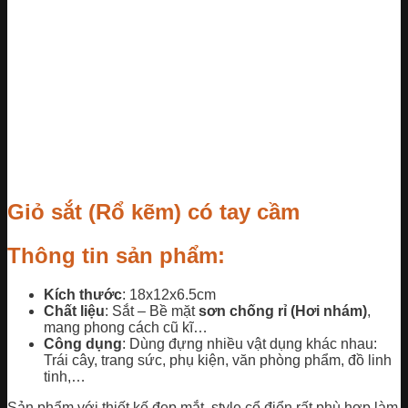
Giỏ sắt (Rổ kẽm) có tay cầm
Thông tin sản phẩm:
Kích thước
: 18x12x6.5cm
Chất liệu
: Sắt – Bề mặt
sơn chống rỉ (Hơi nhám)
,
mang phong cách cũ kĩ…
Công dụng
: Dùng đựng nhiều vật dụng khác nhau:
Trái cây, trang sức, phụ kiện, văn phòng phẩm, đồ linh
tinh,…
Sản phẩm với thiết kế đẹp mắt, style cổ điển rất phù hợp làm