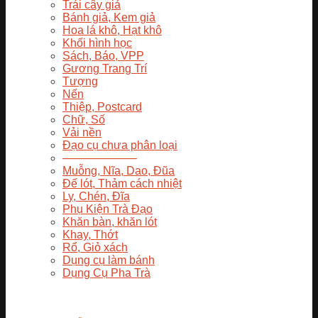
Trái cây giả
Bánh giả, Kem giả
Hoa lá khô, Hạt khô
Khối hình học
Sách, Báo, VPP
Gương Trang Trí
Tượng
Nến
Thiệp, Postcard
Chữ, Số
Vải nền
Đạo cụ chưa phân loại
——————–
Muỗng, Nĩa, Dao, Đũa
Đế lót, Thảm cách nhiệt
Ly, Chén, Đĩa
Phụ Kiện Trà Đạo
Khăn bàn, khăn lót
Khay, Thớt
Rổ, Giỏ xách
Dụng cụ làm bánh
Dụng Cụ Pha Trà