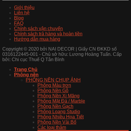
Giới thiệu
Liên hệ
Blog
FAQ
Chính sách vận chuyển
Chính sách trả hàng và hoàn tiền
Hướng dẫn mua hàng
Copyright © 2020 bởi NAI DECOR | Giấy CN ĐKKD số
0316122445-001 - Chủ sở hữu: Lương Hoàng Tuấn. Cấp
bởi: Chi cục Thuế Q Tân Bình
Trang Chủ
Phông nền
PHÔNG NỀN CHỤP ẢNH
Phông Màu trơn
Phông Nền Gỗ
Phông Nền Xi Măng
Phông Mặt Đá / Marble
Phông Nền Gạch
Phông Loang Studio
Phông Nhiều Họa Tiết
Phông Nền Vải Bố
Các loại thảm