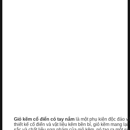
Giỏ kẽm cổ điển có tay nắm
là một phụ kiện độc đáo v
thiết kế cổ điển và vật liệu kẽm bền bỉ, giỏ kẽm mang l
sắc và chất liệu sơn nhám của giỏ kẽm, nó tạo ra một 