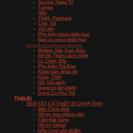
Gương Trang Trí
Tượng
Nến
Thiệp, Postcard
Chữ, Số
Vải nền
Phụ kiện chưa phân loại
Đạo cụ chưa phân loại
——–/———/———/——–
Muỗng, Nĩa, Dao, Đũa
Đế lót, Thảm cách nhiệt
Ly, Chén, Đĩa
Phụ Kiện Trà Đạo
Khăn bàn, khăn lót
Khay, Thớt
Rổ, Giỏ xách
Dụng cụ làm bánh
Dụng Cụ Pha Trà
Thiết Bị
XEM TẤT CẢ THIẾT BỊ CHỤP ẢNH
Đèn Chụp Ảnh
Hỗ trợ treo phông nền
Tấm Hắt Sáng
Hỗ trợ Stylist
Hộp chụp sản phẩm