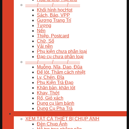
——–/———/———/——–
Khối hình học
Sách, Báo, VPP
Gương Trang Trí
Tượng
Nến
Thiệp, Postcard
Chữ, Số
Vải nền
Phụ kiện chưa phân loại
Đạo cụ chưa phân loại
——–/———/———/——–
Muỗng, Nĩa, Dao, Đũa
Đế lót, Thảm cách nhiệt
Ly, Chén, Đĩa
Phụ Kiện Trà Đạo
Khăn bàn, khăn lót
Khay, Thớt
Rổ, Giỏ xách
Dụng cụ làm bánh
Dụng Cụ Pha Trà
Thiết Bị
XEM TẤT CẢ THIẾT BỊ CHỤP ẢNH
Đèn Chụp Ảnh