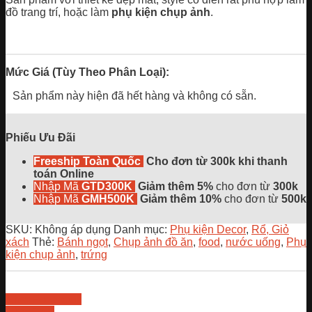
đồ trang trí, hoặc làm
phụ kiện chụp ảnh
.
Mức Giá (Tùy Theo Phân Loại):
Sản phẩm này hiện đã hết hàng và không có sẵn.
Phiếu Ưu Đãi
Freeship Toàn Quốc
Cho đơn từ 300k khi thanh
toán Online
Nhập Mã
GTD300K
Giảm thêm 5%
cho đơn từ
300k
Nhập Mã
GMH500K
Giảm thêm 10%
cho đơn từ
500k
SKU:
Không áp dụng
Danh mục:
Phụ kiện Decor
,
Rổ, Giỏ
xách
Thẻ:
Bánh ngọt
,
Chụp ảnh đồ ăn
,
food
,
nước uống
,
Phụ
kiện chụp ảnh
,
trứng
Chat Facebook
Chat Zalo