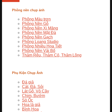
Phông nền chụp ảnh
Phông Màu trơn
Phông Nền Gỗ
Phông Nền Xi Măng
Phông Nền Mặt Đá
Phông Nền Gạch
Phông Loang Studio
Phông Nhiều Họa Tiết
Phông Nền Vải Bố
Thảm Rêu, Thảm Cỏ, Thảm Lông
Phụ Kiện Chụp Ảnh
Đá giả
Cát, Đá, Sỏi
Lát Gỗ, Vỏ Cây
Chim, Bướm
Sò Ốc
Hoa lá giả
Bình Hoa