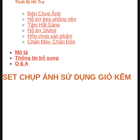
Thiết Bị Hỗ Trợ
Đèn Chụp Ảnh
Hỗ trợ treo phông nền
Tấm Hắt Sáng
Hỗ trợ Stylist
Hộp chụp sản phẩm
Chân Máy, Chân Đèn
Mô tả
Thông tin bổ sung
Q & A
SET CHỤP ẢNH SỬ DỤNG GIỎ KẼM