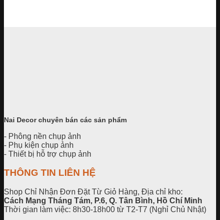
Đạo cụ chưa phân loại
Đồng Xu Giả, Đồng Cướp Biển Vàng, Bạc, Đồng Đô La Mô
Phỏng
Khoảng
25,000
₫
–
120,000
₫
giá:
từ
25,000₫
đến
120,000₫
Nai Decor chuyên bán các sản phẩm
- Phông nền chụp ảnh
- Phụ kiện chụp ảnh
- Thiết bị hỗ trợ chụp ảnh
THÔNG TIN LIÊN HỆ
Shop Chỉ Nhận Đơn Đặt Từ Giỏ Hàng, Địa chỉ kho:
Cách Mạng Tháng Tám, P.6, Q. Tân Bình, Hồ Chí Minh
Thời gian làm việc: 8h30-18h00 từ T2-T7 (Nghỉ Chủ Nhật)