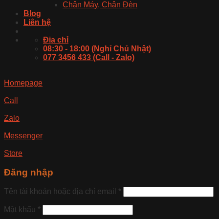
Chân Máy, Chân Đèn
Blog
Liên hệ
Địa chỉ
08:30 - 18:00 (Nghỉ Chủ Nhật)
077 3456 433 (Call - Zalo)
Homepage
Call
Zalo
Messenger
Store
Đăng nhập
Tên tài khoản hoặc địa chỉ email
*
Mật khẩu
*