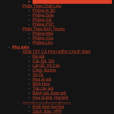
Xem Tất Cả Phông Nền
Phân Theo Chất Liệu
Phông In 3D
Phông Giấy
Phông Vải
Phông PVC
Phân Theo Kích Thước
Phông Nhỏ
Phông Vừa
Phông Lớn
Phụ kiện
XEM TẤT CẢ PHỤ KIỆN CHỤP ẢNH
Đá giả
Cát, Đá, Sỏi
Lát Gỗ, Vỏ Cây
Chim, Bướm
Sò Ốc
Hoa lá giả
Bình Hoa
Trái cây giả
Bánh giả, Kem giả
Hoa lá khô, Hạt khô
——–/———/———/——–
Khối hình học
Sách, Báo, VPP