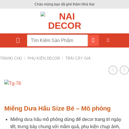
Skip
Chào mừng bạn đã ghé thăm Nhà Nai
to
content
Tìm
kiếm:
TRANG CHỦ
/
PHỤ KIỆN DECOR
/
TRÁI CÂY GIẢ
Miếng Dưa Hấu Size Bé – Mô phỏng
Miếng dưa hấu mô phỏng dùng để decor trang trí ngày
tết, trưng bày chung với mâm quả, phụ kiện chụp ảnh,