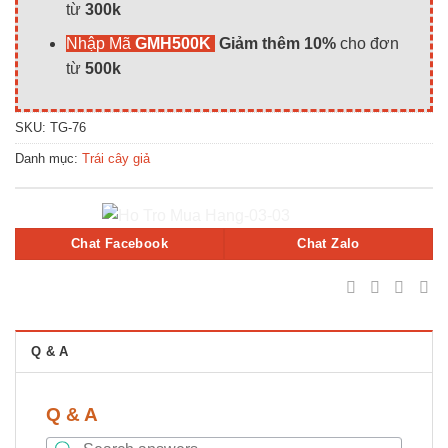
từ
300k
Nhập Mã
GMH500K
Giảm thêm 10%
cho đơn
từ
500k
SKU:
TG-76
Danh mục:
Trái cây giả
Chat Facebook
Chat Zalo
Q & A
Q & A