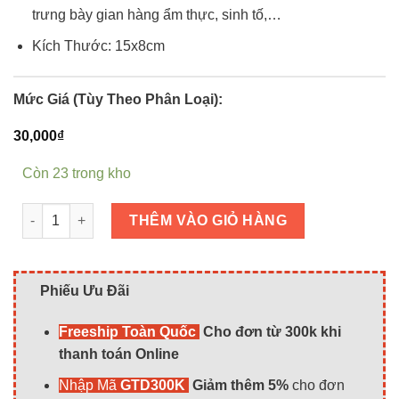
trưng bày gian hàng ẩm thực, sinh tố,…
Kích Thước: 15x8cm
Mức Giá (Tùy Theo Phân Loại):
30,000
₫
Còn 23 trong kho
Miếng Dưa Hấu Size Bé - Mô phỏng số lượng
THÊM VÀO GIỎ HÀNG
Phiếu Ưu Đãi
Freeship Toàn Quốc
Cho đơn từ 300k khi
thanh toán Online
Nhập Mã
GTD300K
Giảm thêm 5%
cho đơn