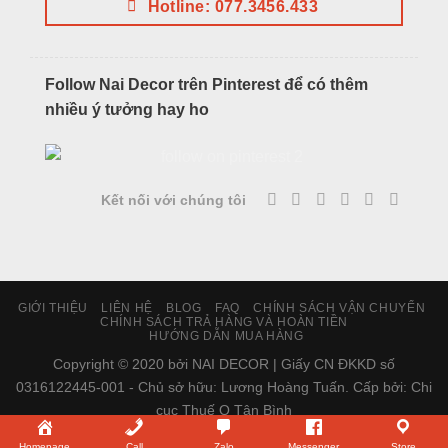
Hotline: 077.3456.433
Follow Nai Decor trên Pinterest để có thêm
nhiều ý tưởng hay ho
Kết nối với chúng tôi
GIỚI THIỆU
LIÊN HỆ
BLOG
FAQ
CHÍNH SÁCH VẬN CHUYỂN
CHÍNH SÁCH TRẢ HÀNG VÀ HOÀN TIỀN
HƯỚNG DẪN MUA HÀNG
Copyright © 2020 bởi NAI DECOR | Giấy CN ĐKKD số
0316122445-001 - Chủ sở hữu: Lương Hoàng Tuấn. Cấp bởi: Chi
cục Thuế Q Tân Bình
Homepage
Call
Zalo
Messenger
Store