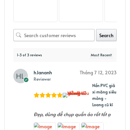
Search
1-3 of 3 reviews
h.lananh
Tháng 7 12, 2023
Reviewer
Nền PVC giả
xi măng siêu
mỏng -
Loang cũ kĩ
Đẹp, dùng để chụp quần áo rất tốt ạ