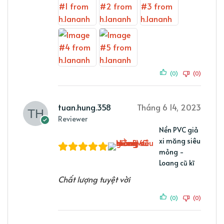
(0)
(0)
tuan.hung.358
Tháng 6 14, 2023
Reviewer
Nền PVC giả
xi măng siêu
mỏng -
Loang cũ kĩ
Chất lượng tuyệt vời
(0)
(0)