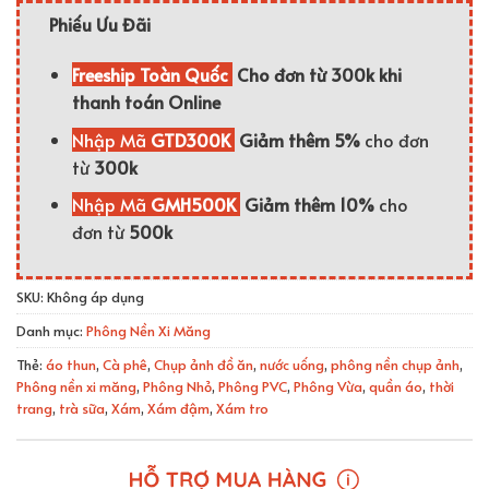
Phiếu Ưu Đãi
Freeship Toàn Quốc
Cho đơn từ 300k khi
thanh toán Online
Nhập Mã
GTD300K
Giảm thêm 5%
cho đơn
từ
300k
Nhập Mã
GMH500K
Giảm thêm 10%
cho
đơn từ
500k
SKU:
Không áp dụng
Danh mục:
Phông Nền Xi Măng
Thẻ:
áo thun
,
Cà phê
,
Chụp ảnh đồ ăn
,
nước uống
,
phông nền chụp ảnh
,
Phông nền xi măng
,
Phông Nhỏ
,
Phông PVC
,
Phông Vừa
,
quần áo
,
thời
trang
,
trà sữa
,
Xám
,
Xám đậm
,
Xám tro