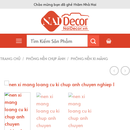
Skip
Chào mừng bạn đã ghé thăm Nhà Nai
to
content
Tìm
kiếm:
TRANG CHỦ
/
PHÔNG NỀN CHỤP ẢNH
/
PHÔNG NỀN XI MĂNG