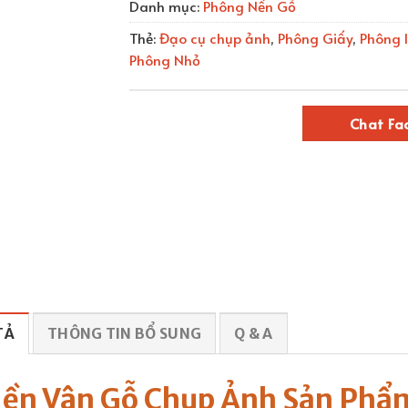
Danh mục:
Phông Nền Gỗ
Thẻ:
Đạo cụ chụp ảnh
,
Phông Giấy
,
Phông 
Phông Nhỏ
Chat Fa
TẢ
THÔNG TIN BỔ SUNG
Q & A
ền Vân Gỗ Chụp Ảnh Sản Phẩm