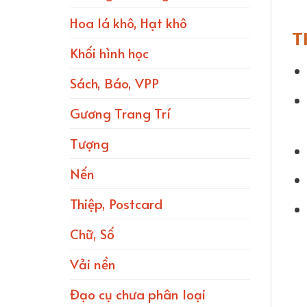
Hoa lá khô, Hạt khô
T
Khối hình học
Sách, Báo, VPP
Gương Trang Trí
Tượng
Nến
Thiệp, Postcard
Chữ, Số
Vải nền
Đạo cụ chưa phân loại