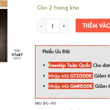
Còn 2 trong kho
Nền Vân Gỗ Chụp Ảnh Sản Phẩm 
THÊM VÀ
Phiếu Ưu Đãi
Freeship Toàn Quốc
Cho đơn
Nhập Mã
GTD300K
Giảm 
Nhập Mã
GMH500K
Giảm 
SKU:
BG-110