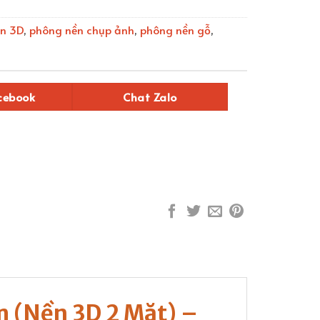
In 3D
,
phông nền chụp ảnh
,
phông nền gỗ
,
cebook
Chat Zalo
 (Nền 3D 2 Mặt) –