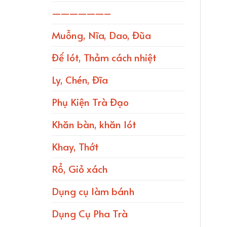
——————–
Muỗng, Nĩa, Dao, Đũa
Đế lót, Thảm cách nhiệt
Ly, Chén, Đĩa
Phụ Kiện Trà Đạo
Khăn bàn, khăn lót
Khay, Thớt
Rổ, Giỏ xách
Dụng cụ làm bánh
Dụng Cụ Pha Trà