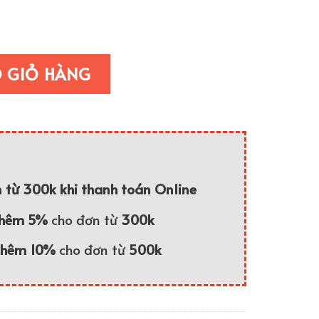
(Nền 3D 2 Mặt) - BG-110 số lượng
O GIỎ HÀNG
 từ 300k khi thanh toán Online
thêm 5%
cho đơn từ
300k
thêm 10%
cho đơn từ
500k