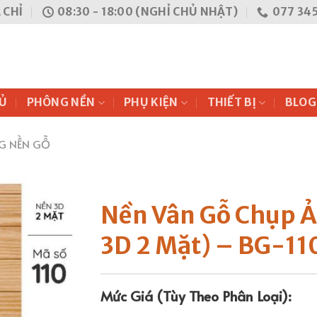
 CHỈ
08:30 - 18:00 (NGHỈ CHỦ NHẬT)
077 345
Ủ
PHÔNG NỀN
PHỤ KIỆN
THIẾT BỊ
BLOG
G NỀN GỖ
Nền Vân Gỗ Chụp 
3D 2 Mặt) – BG-11
Mức Giá (Tùy Theo Phân Loại):