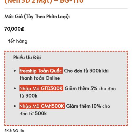
(Nền 3D 2 Mặt) – BG-116
Mức Giá (Tùy Theo Phân Loại):
70,000
₫
Hết hàng
Phiếu Ưu Đãi
Freeship Toàn Quốc
Cho đơn từ 300k khi
thanh toán Online
Nhập Mã
GTD300K
Giảm thêm 5%
cho đơn
từ
300k
Nhập Mã
GMH500K
Giảm thêm 10%
cho
đơn từ
500k
SKU:
BG-116