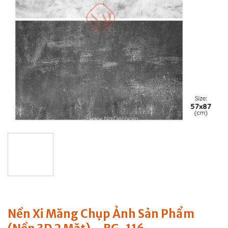
Nền Xi Măng Chụp Ảnh Sản Phẩm