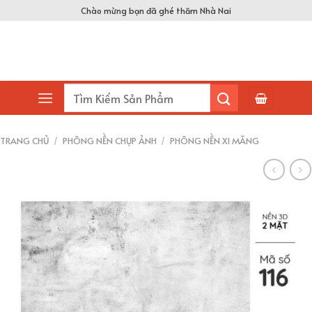
Skip
Chào mừng bạn đã ghé thăm Nhà Nai
to
content
Tìm
kiếm:
TRANG CHỦ
/
PHÔNG NỀN CHỤP ẢNH
/
PHÔNG NỀN XI MĂNG