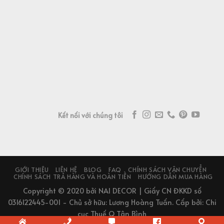
Kết nối với chúng tôi
GIỚI THIỆU
LIÊN HỆ
BLOG
FAQ
CHÍNH SÁCH VẬN CHUYỂN
CHÍNH SÁCH TRẢ HÀNG VÀ HOÀN TIỀN
HƯỚNG DẪN MUA HÀNG
Copyright © 2020 bởi NAI DECOR | Giấy CN ĐKKD số
0316122445-001 - Chủ sở hữu: Lương Hoàng Tuấn. Cấp bởi: Chi
cục Thuế Q Tân Bình