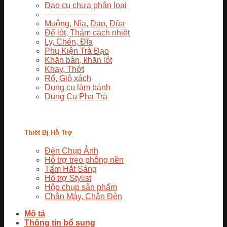
Đạo cụ chưa phân loại
——————–
Muỗng, Nĩa, Dao, Đũa
Đế lót, Thảm cách nhiệt
Ly, Chén, Đĩa
Phụ Kiện Trà Đạo
Khăn bàn, khăn lót
Khay, Thớt
Rổ, Giỏ xách
Dụng cụ làm bánh
Dụng Cụ Pha Trà
Thiết Bị Hỗ Trợ
Đèn Chụp Ảnh
Hỗ trợ treo phông nền
Tấm Hắt Sáng
Hỗ trợ Stylist
Hộp chụp sản phẩm
Chân Máy, Chân Đèn
Mô tả
Thông tin bổ sung