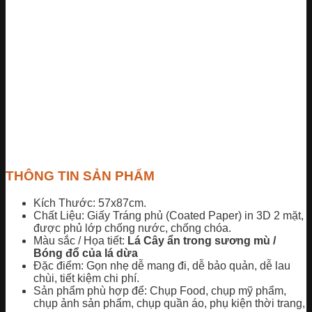
THÔNG TIN SẢN PHẨM
Kích Thước: 57x87cm.
Chất Liệu: Giấy Tráng phủ (Coated Paper) in 3D 2 mặt,
được phủ lớp chống nước, chống chóa.
Màu sắc / Họa tiết:
Lá Cây ẩn trong sương mù /
Bóng đổ của lá dừa
Đặc điểm: Gọn nhẹ dễ mang đi, dễ bảo quản, dễ lau
chùi, tiết kiệm chi phí.
Sản phẩm phù hợp để: Chụp Food, chụp mỹ phẩm,
chụp ảnh sản phẩm, chụp quần áo, phụ kiện thời trang,