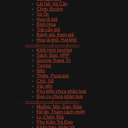
Lát Gỗ, Vỏ Cây
Chim, Bướm
Sò Ốc
Hoa lá giả
Bình Hoa
Trái cây giả
Bánh giả, Kem giả
Hoa lá khô, Hạt khô
——–/———/———/——–
Khối hình học
Sách, Báo, VPP
Gương Trang Trí
Tượng
Nến
Thiệp, Postcard
Chữ, Số
Vải nền
Phụ kiện chưa phân loại
Đạo cụ chưa phân loại
——–/———/———/——–
Muỗng, Nĩa, Dao, Đũa
Đế lót, Thảm cách nhiệt
Ly, Chén, Đĩa
Phụ Kiện Trà Đạo
Khăn bàn, khăn lót