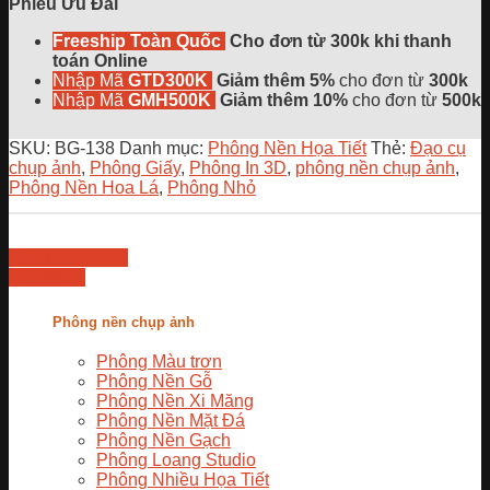
Phiếu Ưu Đãi
Chụp
Ảnh
Freeship Toàn Quốc
Cho đơn từ 300k khi thanh
Sản
toán Online
Phẩm
Nhập Mã
GTD300K
Giảm thêm 5%
cho đơn từ
300k
(Nền
Nhập Mã
GMH500K
Giảm thêm 10%
cho đơn từ
500k
3D
2
Mặt)
SKU:
BG-138
Danh mục:
Phông Nền Họa Tiết
Thẻ:
Đạo cụ
-
chụp ảnh
,
Phông Giấy
,
Phông In 3D
,
phông nền chụp ảnh
,
BG-
Phông Nền Hoa Lá
,
Phông Nhỏ
138
số
lượng
Chat Facebook
Chat Zalo
Phông nền chụp ảnh
Phông Màu trơn
Phông Nền Gỗ
Phông Nền Xi Măng
Phông Nền Mặt Đá
Phông Nền Gạch
Phông Loang Studio
Phông Nhiều Họa Tiết