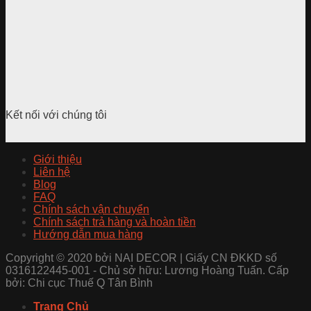
Kết nối với chúng tôi
Giới thiệu
Liên hệ
Blog
FAQ
Chính sách vận chuyển
Chính sách trả hàng và hoàn tiền
Hướng dẫn mua hàng
Copyright © 2020 bởi NAI DECOR | Giấy CN ĐKKD số
0316122445-001 - Chủ sở hữu: Lương Hoàng Tuấn. Cấp
bởi: Chi cục Thuế Q Tân Bình
Trang Chủ