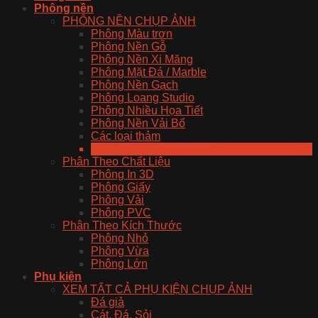
Phông nền
PHÔNG NỀN CHỤP ẢNH
Phông Màu trơn
Phông Nền Gỗ
Phông Nền Xi Măng
Phông Mặt Đá / Marble
Phông Nền Gạch
Phông Loang Studio
Phông Nhiều Họa Tiết
Phông Nền Vải Bố
Các loại thảm
Xem Tất Cả Phông Nền
Phân Theo Chất Liệu
Phông In 3D
Phông Giấy
Phông Vải
Phông PVC
Phân Theo Kích Thước
Phông Nhỏ
Phông Vừa
Phông Lớn
Phụ kiện
XEM TẤT CẢ PHỤ KIỆN CHỤP ẢNH
Đá giả
Cát, Đá, Sỏi