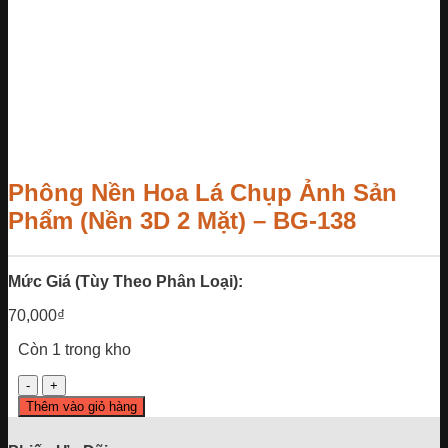
Phông Nền Hoa Lá Chụp Ảnh Sản
Phẩm (Nền 3D 2 Mặt) – BG-138
Mức Giá (Tùy Theo Phân Loại):
70,000
₫
Còn 1 trong kho
Phông
Nền
Thêm vào giỏ hàng
Hoa
Lá