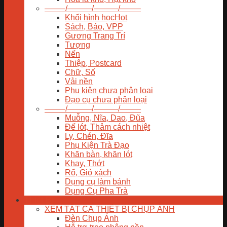
——–/———/———/——–
Khối hình học
Sách, Báo, VPP
Gương Trang Trí
Tượng
Nến
Thiệp, Postcard
Chữ, Số
Vải nền
Phụ kiện chưa phân loại
Đạo cụ chưa phân loại
——–/———/———/——–
Muỗng, Nĩa, Dao, Đũa
Đế lót, Thảm cách nhiệt
Ly, Chén, Đĩa
Phụ Kiện Trà Đạo
Khăn bàn, khăn lót
Khay, Thớt
Rổ, Giỏ xách
Dụng cụ làm bánh
Dụng Cụ Pha Trà
Thiết Bị
XEM TẤT CẢ THIẾT BỊ CHỤP ẢNH
Đèn Chụp Ảnh