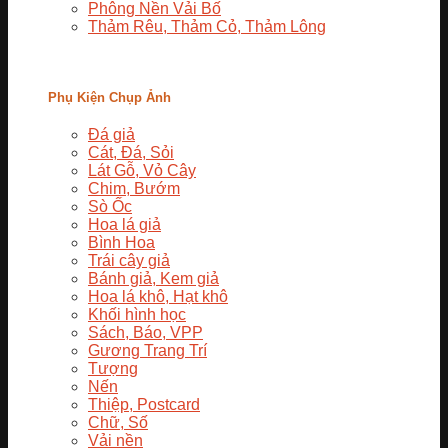
Phông Nền Vải Bố
Thảm Rêu, Thảm Cỏ, Thảm Lông
Phụ Kiện Chụp Ảnh
Đá giả
Cát, Đá, Sỏi
Lát Gỗ, Vỏ Cây
Chim, Bướm
Sò Ốc
Hoa lá giả
Bình Hoa
Trái cây giả
Bánh giả, Kem giả
Hoa lá khô, Hạt khô
Khối hình học
Sách, Báo, VPP
Gương Trang Trí
Tượng
Nến
Thiệp, Postcard
Chữ, Số
Vải nền