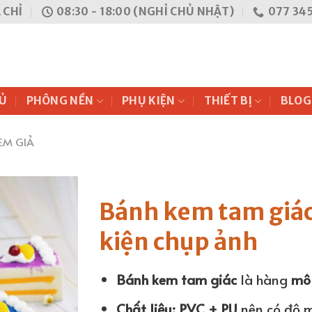
 CHỈ
08:30 - 18:00 (NGHỈ CHỦ NHẬT)
077 345
Ủ
PHÔNG NỀN
PHỤ KIỆN
THIẾT BỊ
BLOG
EM GIẢ
Bánh kem tam giá
kiện chụp ảnh
Bánh kem tam giác
là hàng
mô
Chất liệu: PVC + PU
nên có độ 