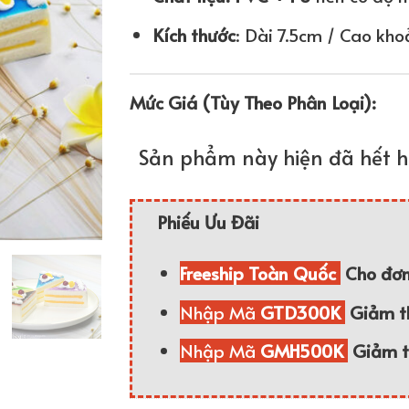
Kích thước
: Dài 7.5cm / Cao kh
Mức Giá (Tùy Theo Phân Loại):
Sản phẩm này hiện đã hết h
Phiếu Ưu Đãi
Freeship Toàn Quốc
Cho đơn
Nhập Mã
GTD300K
Giảm 
Nhập Mã
GMH500K
Giảm 