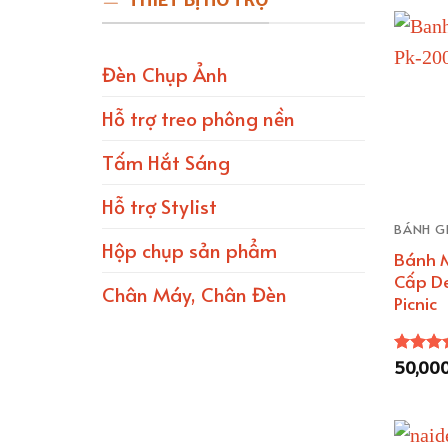
THIẾT BỊ HỖ TRỢ
Đèn Chụp Ảnh
Hỗ trợ treo phông nền
Tấm Hắt Sáng
Hỗ trợ Stylist
BÁNH GI
Hộp chụp sản phẩm
Bánh 
Cấp De
Chân Máy, Chân Đèn
Picnic
50,00
Được x
hạng
5.
5 sao