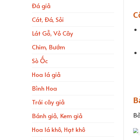
Đá giả
C
Cát, Đá, Sỏi
Lát Gỗ, Vỏ Cây
Chim, Bướm
Sò Ốc
Hoa lá giả
Bình Hoa
B
Trái cây giả
Bả
Bánh giả, Kem giả
Hoa lá khô, Hạt khô