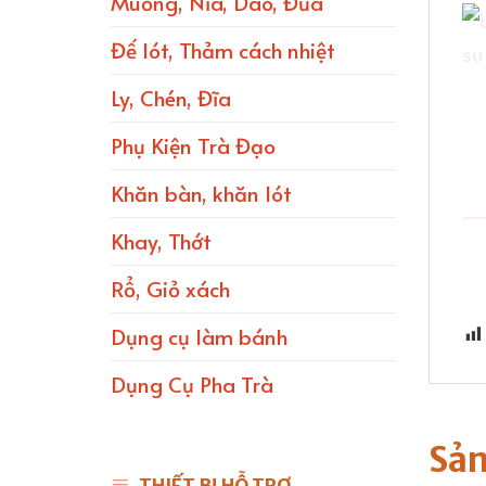
Muỗng, Nĩa, Dao, Đũa
Đế lót, Thảm cách nhiệt
Ly, Chén, Đĩa
Phụ Kiện Trà Đạo
Khăn bàn, khăn lót
Khay, Thớt
Rổ, Giỏ xách
Dụng cụ làm bánh
Dụng Cụ Pha Trà
Sản