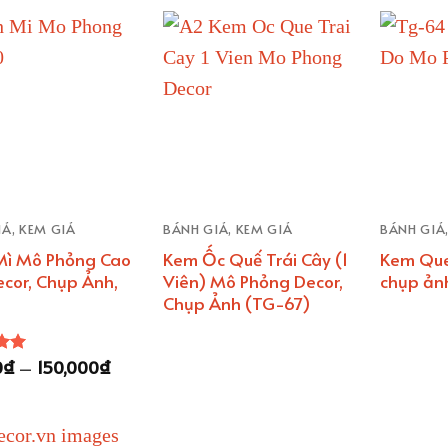
Ả, KEM GIẢ
BÁNH GIẢ, KEM GIẢ
BÁNH GIẢ
Mì Mô Phỏng Cao
Kem Ốc Quế Trái Cây (1
Kem Que
cor, Chụp Ảnh,
Viên) Mô Phỏng Decor,
chụp ản
Chụp Ảnh (TG-67)
Khoảng
0
₫
–
150,000
₫
ếp
giá:
00
từ
50,000₫
đến