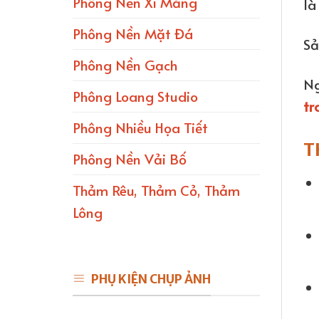
Phông Nền Xi Măng
là
Phông Nền Mặt Đá
Sả
Phông Nền Gạch
Ng
Phông Loang Studio
tr
Phông Nhiều Họa Tiết
T
Phông Nền Vải Bố
Thảm Rêu, Thảm Cỏ, Thảm
Lông
PHỤ KIỆN CHỤP ẢNH