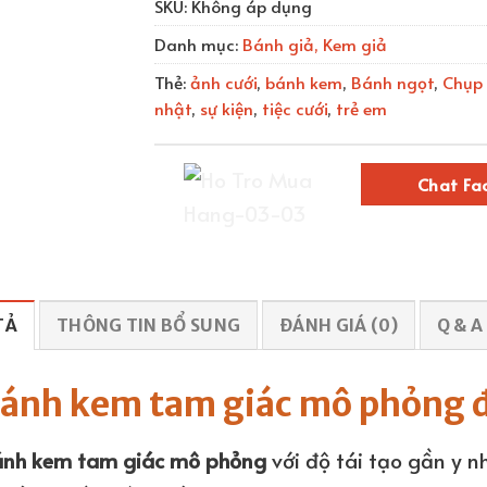
SKU:
Không áp dụng
Danh mục:
Bánh giả, Kem giả
Thẻ:
ảnh cưới
,
bánh kem
,
Bánh ngọt
,
Chụp 
nhật
,
sự kiện
,
tiệc cưới
,
trẻ em
Chat Fa
TẢ
THÔNG TIN BỔ SUNG
ĐÁNH GIÁ (0)
Q & A
ánh kem tam giác mô phỏng để
nh kem tam giác mô phỏng
với độ tái tạo gần y n