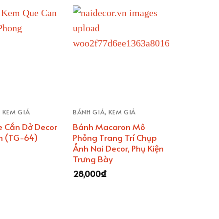
, KEM GIẢ
BÁNH GIẢ, KEM GIẢ
 Cắn Dở Decor
Bánh Macaron Mô
h (TG-64)
Phỏng Trang Trí Chụp
Ảnh Nai Decor, Phụ Kiện
Trưng Bày
28,000
₫