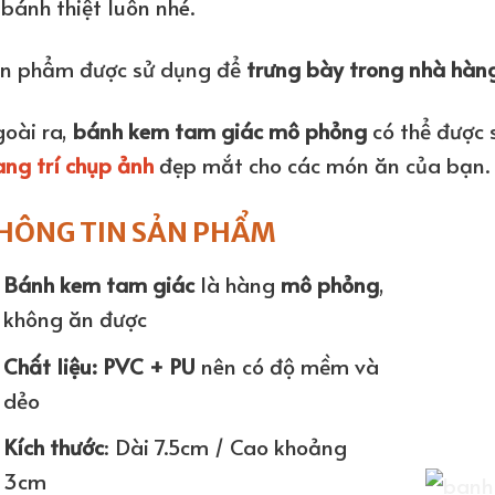
 bánh thiệt luôn nhé.
n phẩm được sử dụng để
trưng bày trong nhà hàn
oài ra,
bánh kem tam giác mô phỏng
có thể được 
ang trí chụp ảnh
đẹp mắt cho các món ăn của bạn.
HÔNG TIN SẢN PHẨM
Bánh kem tam giác
là hàng
mô phỏng
,
không ăn được
Chất liệu: PVC + PU
nên có độ mềm và
dẻo
Kích thước
: Dài 7.5cm / Cao khoảng
3cm