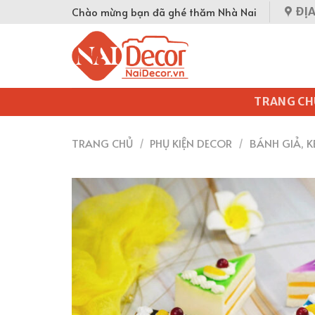
Skip
Chào mừng bạn đã ghé thăm Nhà Nai
ĐỊA
to
content
TRANG CH
TRANG CHỦ
/
PHỤ KIỆN DECOR
/
BÁNH GIẢ, K