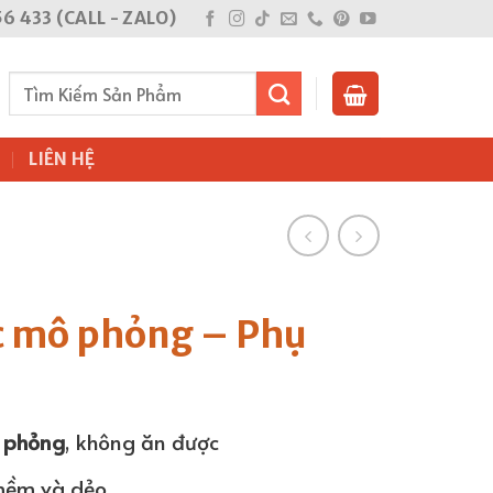
6 433 (CALL - ZALO)
Tìm
kiếm:
LIÊN HỆ
c mô phỏng – Phụ
 phỏng
, không ăn được
mềm và dẻo