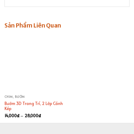
Sản Phẩm Liên Quan
CHIM, BƯỚM
Bướm 3D Trang Trí, 2 Lớp Cánh
Kép
Khoảng
14,000
₫
–
28,000
₫
giá:
từ
14,000₫
đến