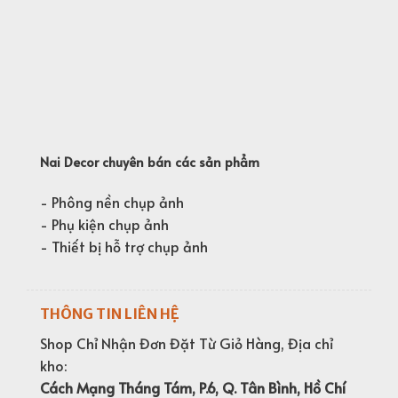
28,000₫
Nai Decor chuyên bán các sản phẩm
- Phông nền chụp ảnh
- Phụ kiện chụp ảnh
- Thiết bị hỗ trợ chụp ảnh
THÔNG TIN LIÊN HỆ
Shop Chỉ Nhận Đơn Đặt Từ Giỏ Hàng, Địa chỉ
kho:
Cách Mạng Tháng Tám, P.6, Q. Tân Bình, Hồ Chí