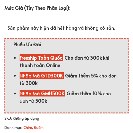
Mức Giá (Tùy Theo Phân Loại):
Sản phẩm này hiện đã hết hàng và không có sẵn.
Phiếu Ưu Đãi
Freeship Toàn Quốc
Cho đơn từ 300k khi
thanh toán Online
Nhập Mã
GTD300K
Giảm thêm 5%
cho đơn
từ
300k
Nhập Mã
GMH500K
Giảm thêm 10%
cho
đơn từ
500k
SKU:
Không áp dụng
Danh mục:
Chim, Bướm