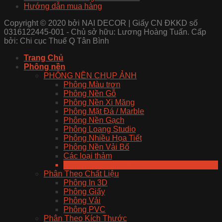
Hướng dẫn mua hàng
Copyright © 2020 bởi NAI DECOR | Giấy CN ĐKKD số
0316122445-001 - Chủ sở hữu: Lương Hoàng Tuấn. Cấp
bởi: Chi cục Thuế Q Tân Bình
Trang Chủ
Phông nền
PHÔNG NỀN CHỤP ẢNH
Phông Màu trơn
Phông Nền Gỗ
Phông Nền Xi Măng
Phông Mặt Đá / Marble
Phông Nền Gạch
Phông Loang Studio
Phông Nhiều Họa Tiết
Phông Nền Vải Bố
Các loại thảm
Xem Tất Cả Phông Nền
Phân Theo Chất Liệu
Phông In 3D
Phông Giấy
Phông Vải
Phông PVC
Phân Theo Kích Thước