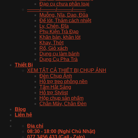
Đạo cụ chưa phân loại
——–/———/———/——–
Muỗng, Nĩa, Dao, Đũa
Đế lót, Thảm cách nhiệt
Ly, Chén, Đĩa
Phụ Kiện Trà Đạo
Khăn bàn, khăn lót
Khay, Thớt
Rổ, Giỏ xách
Dụng cụ làm bánh
Dụng Cụ Pha Trà
Thiết Bị
XEM TẤT CẢ THIẾT BỊ CHỤP ẢNH
Đèn Chụp Ảnh
Hỗ trợ treo phông nền
Tấm Hắt Sáng
Hỗ trợ Stylist
Hộp chụp sản phẩm
Chân Máy, Chân Đèn
Blog
Liên hệ
Địa chỉ
08:30 - 18:00 (Nghỉ Chủ Nhật)
077 3456 433 (Call - Zalo)