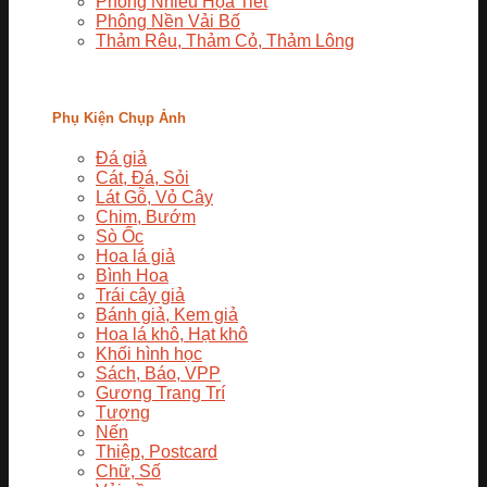
Phông Nhiều Họa Tiết
Phông Nền Vải Bố
Thảm Rêu, Thảm Cỏ, Thảm Lông
Phụ Kiện Chụp Ảnh
Đá giả
Cát, Đá, Sỏi
Lát Gỗ, Vỏ Cây
Chim, Bướm
Sò Ốc
Hoa lá giả
Bình Hoa
Trái cây giả
Bánh giả, Kem giả
Hoa lá khô, Hạt khô
Khối hình học
Sách, Báo, VPP
Gương Trang Trí
Tượng
Nến
Thiệp, Postcard
Chữ, Số