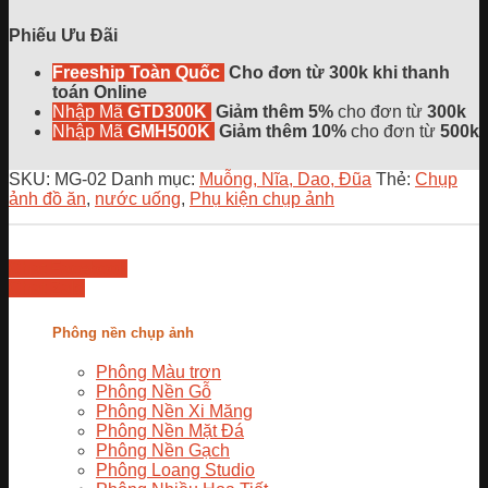
Phiếu Ưu Đãi
Freeship Toàn Quốc
Cho đơn từ 300k khi thanh
toán Online
Nhập Mã
GTD300K
Giảm thêm 5%
cho đơn từ
300k
Nhập Mã
GMH500K
Giảm thêm 10%
cho đơn từ
500k
SKU:
MG-02
Danh mục:
Muỗng, Nĩa, Dao, Đũa
Thẻ:
Chụp
ảnh đồ ăn
,
nước uống
,
Phụ kiện chụp ảnh
Chat Facebook
Chat Zalo
Phông nền chụp ảnh
Phông Màu trơn
Phông Nền Gỗ
Phông Nền Xi Măng
Phông Nền Mặt Đá
Phông Nền Gạch
Phông Loang Studio