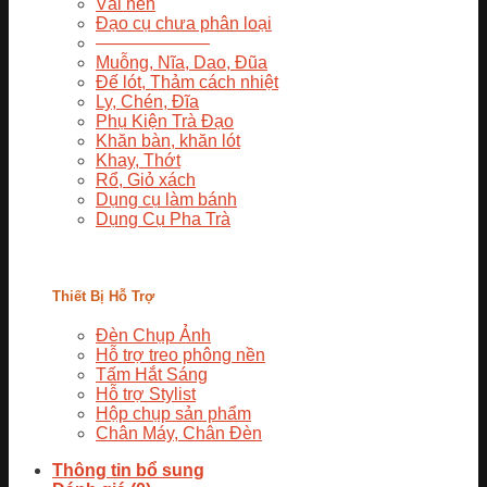
Vải nền
Đạo cụ chưa phân loại
——————–
Muỗng, Nĩa, Dao, Đũa
Đế lót, Thảm cách nhiệt
Ly, Chén, Đĩa
Phụ Kiện Trà Đạo
Khăn bàn, khăn lót
Khay, Thớt
Rổ, Giỏ xách
Dụng cụ làm bánh
Dụng Cụ Pha Trà
Thiết Bị Hỗ Trợ
Đèn Chụp Ảnh
Hỗ trợ treo phông nền
Tấm Hắt Sáng
Hỗ trợ Stylist
Hộp chụp sản phẩm
Chân Máy, Chân Đèn
Thông tin bổ sung