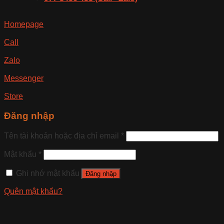
Homepage
Call
Zalo
Messenger
Store
Đăng nhập
Tên tài khoản hoặc địa chỉ email
*
Mật khẩu
*
Ghi nhớ mật khẩu
Đăng nhập
Quên mật khẩu?