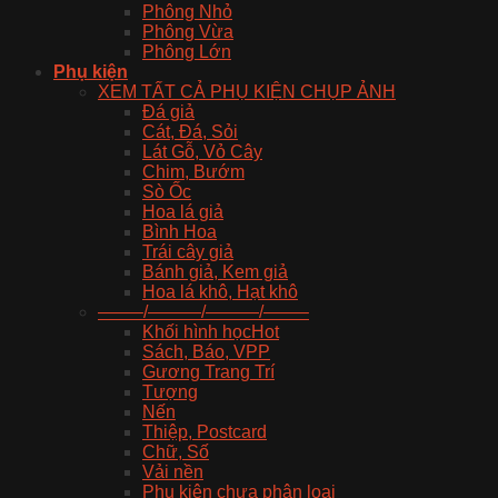
Phông Nhỏ
Phông Vừa
Phông Lớn
Phụ kiện
XEM TẤT CẢ PHỤ KIỆN CHỤP ẢNH
Đá giả
Cát, Đá, Sỏi
Lát Gỗ, Vỏ Cây
Chim, Bướm
Sò Ốc
Hoa lá giả
Bình Hoa
Trái cây giả
Bánh giả, Kem giả
Hoa lá khô, Hạt khô
——–/———/———/——–
Khối hình học
Sách, Báo, VPP
Gương Trang Trí
Tượng
Nến
Thiệp, Postcard
Chữ, Số
Vải nền
Phụ kiện chưa phân loại