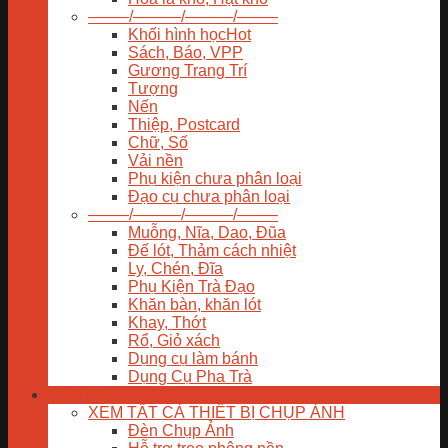
——–/———/———/——–
Khối hình học
Sách, Báo, VPP
Gương Trang Trí
Tượng
Nến
Thiệp, Postcard
Chữ, Số
Vải nền
Phụ kiện chưa phân loại
Đạo cụ chưa phân loại
——–/———/———/——–
Muỗng, Nĩa, Dao, Đũa
Đế lót, Thảm cách nhiệt
Ly, Chén, Đĩa
Phụ Kiện Trà Đạo
Khăn bàn, khăn lót
Khay, Thớt
Rổ, Giỏ xách
Dụng cụ làm bánh
Dụng Cụ Pha Trà
Thiết Bị
XEM TẤT CẢ THIẾT BỊ CHỤP ẢNH
Đèn Chụp Ảnh