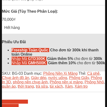
Mức Giá (Tùy Theo Phân Loại):
70,000
₫
Hết hàng
Phiếu Ưu Đãi
Freeship Toàn Quốc
Cho đơn từ 300k khi thanh
toán Online
Nhập Mã
GTD300K
Giảm thêm 5%
cho đơn từ
300k
Nhập Mã
GMH500K
Giảm thêm 10%
cho đơn từ
500k
SKU:
BG-03
Danh mục:
Phông Nền Xi Măng
Thẻ:
Cà phê
,
Chụp ảnh đồ ăn
,
Giày dép
,
nước uống
,
Phông Giấy
,
Phông
In 3D
,
phông nền chụp ảnh
,
Phông nền xi măng
,
Phông Nhỏ
,
quần áo
,
thời trang
,
trà sữa
,
túi xách
,
Xám
,
Xám tro
Chat Facebook
Chat Zalo