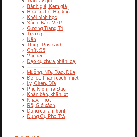
Trái cây giả
Bánh giả, Kem giả
Hoa lá khô, Hạt khô
Khối hình học
Sách, Báo, VPP
Gương Trang Trí
Tượng
Nến
Thiệp, Postcard
Chữ, Số
Vải nền
Đạo cụ chưa phân loại
——————–
Muỗng, Nĩa, Dao, Đũa
Đế lót, Thảm cách nhiệt
Ly, Chén, Đĩa
Phụ Kiện Trà Đạo
Khăn bàn, khăn lót
Khay, Thớt
Rổ, Giỏ xách
Dụng cụ làm bánh
Dụng Cụ Pha Trà