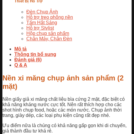
Thiết Bị Hỗ Trợ
Đèn Chụp Ảnh
Hỗ trợ treo phông nền
Tấm Hắt Sáng
Hỗ trợ Stylist
Hộp chụp sản phẩm
Chân Máy, Chân Đèn
Mô tả
Thông tin bổ sung
Đánh giá (6)
Q & A
Nền xi măng chụp ảnh sản phẩm (2
mặt)
Nền giấy giả xi măng chất liệu bìa cứng 2 mặt, đặc biệt có
khả năng kháng nước cực tốt. Nên rất thích hợp cho các
shot hình chụp food, hoặc các món nước. Chụp ảnh thời
trang, giày dép, các loại phụ kiện cũng rất đẹp nhé.
Ưu điểm nữa là chúng có khả năng gấp gọn khi di chuyển,
giá thành đầu tư khá rẻ.