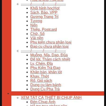
——–/———/———/——–
Khối hình học
Sách, Báo, VPP
Gương Trang Trí
Tượng
Nến
Thiệp, Postcard
Chữ, Số
Vải nền
Phụ kiện chưa phân loại
Đạo cụ chưa phân loại
——–/———/———/——–
Muỗng, Nĩa, Dao, Đũa
Đế lót, Thảm cách nhiệt
Ly, Chén, Đĩa
Phụ Kiện Trà Đạo
Khăn bàn, khăn lót
Khay, Thớt
Rổ, Giỏ xách
Dụng cụ làm bánh
Dụng Cụ Pha Trà
Thiết Bị
XEM TẤT CẢ THIẾT BỊ CHỤP ẢNH
Đèn Chụp Ảnh