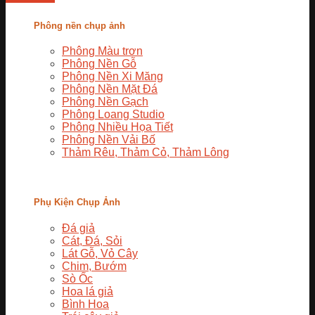
Phông nền chụp ảnh
Phông Màu trơn
Phông Nền Gỗ
Phông Nền Xi Măng
Phông Nền Mặt Đá
Phông Nền Gạch
Phông Loang Studio
Phông Nhiều Họa Tiết
Phông Nền Vải Bố
Thảm Rêu, Thảm Cỏ, Thảm Lông
Phụ Kiện Chụp Ảnh
Đá giả
Cát, Đá, Sỏi
Lát Gỗ, Vỏ Cây
Chim, Bướm
Sò Ốc
Hoa lá giả
Bình Hoa