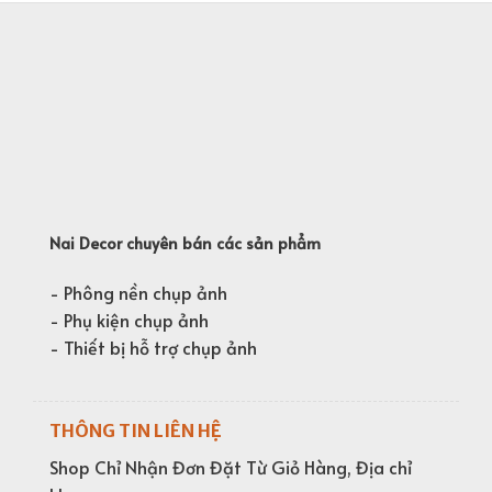
từ
50,000₫
đến
105,000₫
Nai Decor chuyên bán các sản phẩm
- Phông nền chụp ảnh
- Phụ kiện chụp ảnh
- Thiết bị hỗ trợ chụp ảnh
THÔNG TIN LIÊN HỆ
Shop Chỉ Nhận Đơn Đặt Từ Giỏ Hàng, Địa chỉ