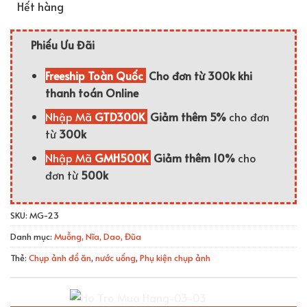
Hết hàng
Phiếu Ưu Đãi
Freeship Toàn Quốc
Cho đơn từ 300k khi
thanh toán Online
Nhập Mã
GTD300K
Giảm thêm 5%
cho đơn
từ
300k
Nhập Mã
GMH500K
Giảm thêm 10%
cho
đơn từ
500k
SKU:
MG-23
Danh mục:
Muỗng, Nĩa, Dao, Đũa
Thẻ:
Chụp ảnh đồ ăn
,
nước uống
,
Phụ kiện chụp ảnh