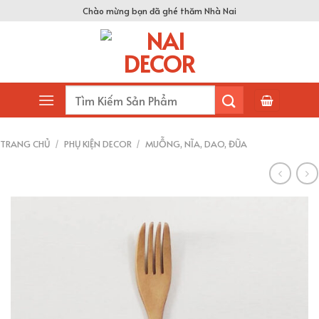
Skip
Chào mừng bạn đã ghé thăm Nhà Nai
to
content
Tìm
kiếm:
TRANG CHỦ
/
PHỤ KIỆN DECOR
/
MUỖNG, NĨA, DAO, ĐŨA