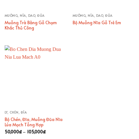
MUỖNG, NĨA, DAO, ĐŨA
MUỖNG, NĨA, DAO, ĐŨA
Muỗng Trà Bằng Gỗ Chạm
Bộ Muỗng Nĩa Gỗ Trẻ Em
Khắc Thủ Công
LY, CHÉN, ĐĨA
Bộ Chén, Đĩa, Muỗng Đũa Nĩa
Lúa Mạch Tổng Hợp
Khoảng
50,000
₫
–
105,000
₫
giá: