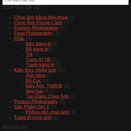
Danh Mục Bài Viết
Chụp ảnh bằng điện thoại
(3)
Chụp Ảnh Phong Cảnh
(7)
Fashion Photography
(1)
Food Photography
(11)
Khác
(9)
Đèn trang trí
(1)
Đồ trang trí
(1)
Trà
(3)
Trang trí Tết
(3)
Tranh trang trí
(2)
Kiến thức nhiếp ảnh
(51)
Ánh sáng
(7)
Bố Cục
(3)
Máy Ảnh, Thiết Bị
(4)
Mẹo hay
(12)
Tạo Dáng Chụp Ảnh
(1)
Product Photography
(8)
Sản Phẩm Gợi Ý
(7)
Phông nền chụp ảnh
(4)
Trang trí chụp ảnh
(2)
Bài Viết Mới