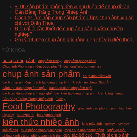
+100 sản phẩm phông nền & phụ kiện để chụp đồ ăn
Cân Bằng Trắng Trong Nhiếp Ảnh
Cách tự làm hộp chụp sản phẩm | Tips chụp ảnh xịn sò
chỉ với Điện Thoại
Điều gì là cần thiết để chụp ảnh sản phẩm chuyên
nghiệp?
Gợi ý 14 mẹo chụp ảnh góc rộng đẹp chỉ với điện thoại
TỪ KHÓA
bố cục chụp ảnh
chụp ảnh flatlay
chụp ảnh phong cảnh
Chụp ảnh Phong cảnh đẹp buộc phải "Thuộc lòng" những mẹo này
chụp ảnh sản phẩm
chụp ảnh thiên văn
cách chụp ảnh đẹp
cách tạo dáng chụp hình
Cách Tạo Dáng Chụp Ảnh
cách tạo dáng chụp ảnh ngầu
cách tạo dáng chụp ảnh ngồi
cách tạo dáng chụp ảnh ngồi ghế
các kiểu tạo dáng chụp ảnh
Cân Bằng Trắng
Cân Bằng Trắng Trong Nhiếp Ảnh
Flatlay
Food Photography
ghép ảnh vào phông xanh
high key
highkey
honeycomb
honeycomb grid
kiến thức nhiếp ảnh
lens máy ảnh
lowkey
low key
lưới tổ ong
mua phông xanh quay phim
mẹo chụp ảnh phong cảnh
Nhiệt độ màu
quy tắc bố cục
Thiết bị chụp ảnh
phông xanh trắng
phông xanh ảnh the