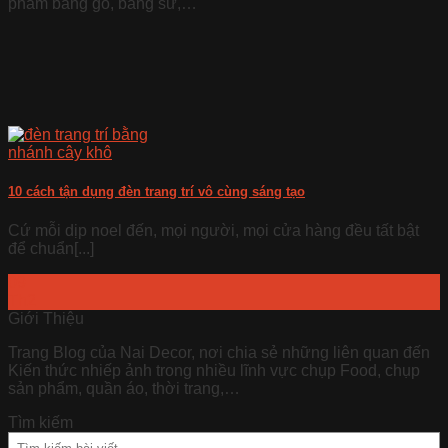
phẩm bằng gỗ, bằng sứ,…
10 cách tận dụng đèn trang trí vô cùng sáng tạo
Cứ mỗi dịp noel đến, mọi người, mọi cửa hàng đều tất bật
để chuẩn[...]
09
Th2
Giới Thiệu
Trang Blog của Nai Decor, nơi chia sẻ những liên quan đến
Kiến thức nhiếp ảnh trong nhiều lĩnh vực chụp Food, chụp
sản phẩm, quần áo, thời trang,…
Tìm kiếm