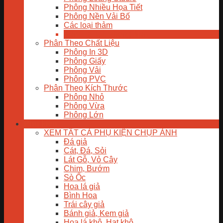
Phông Nhiều Họa Tiết
Phông Nền Vải Bố
Các loại thảm
Xem Tất Cả Phông Nền
Phân Theo Chất Liệu
Phông In 3D
Phông Giấy
Phông Vải
Phông PVC
Phân Theo Kích Thước
Phông Nhỏ
Phông Vừa
Phông Lớn
Phụ kiện
XEM TẤT CẢ PHỤ KIỆN CHỤP ẢNH
Đá giả
Cát, Đá, Sỏi
Lát Gỗ, Vỏ Cây
Chim, Bướm
Sò Ốc
Hoa lá giả
Bình Hoa
Trái cây giả
Bánh giả, Kem giả
Hoa lá khô, Hạt khô