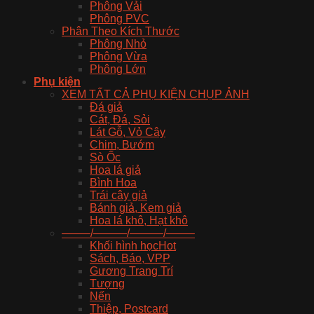
Phông Vải
Phông PVC
Phân Theo Kích Thước
Phông Nhỏ
Phông Vừa
Phông Lớn
Phụ kiện
XEM TẤT CẢ PHỤ KIỆN CHỤP ẢNH
Đá giả
Cát, Đá, Sỏi
Lát Gỗ, Vỏ Cây
Chim, Bướm
Sò Ốc
Hoa lá giả
Bình Hoa
Trái cây giả
Bánh giả, Kem giả
Hoa lá khô, Hạt khô
——–/———/———/——–
Khối hình học
Sách, Báo, VPP
Gương Trang Trí
Tượng
Nến
Thiệp, Postcard