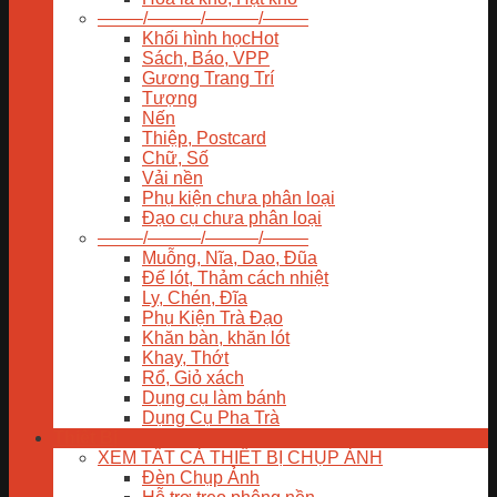
——–/———/———/——–
Khối hình học
Sách, Báo, VPP
Gương Trang Trí
Tượng
Nến
Thiệp, Postcard
Chữ, Số
Vải nền
Phụ kiện chưa phân loại
Đạo cụ chưa phân loại
——–/———/———/——–
Muỗng, Nĩa, Dao, Đũa
Đế lót, Thảm cách nhiệt
Ly, Chén, Đĩa
Phụ Kiện Trà Đạo
Khăn bàn, khăn lót
Khay, Thớt
Rổ, Giỏ xách
Dụng cụ làm bánh
Dụng Cụ Pha Trà
Thiết Bị
XEM TẤT CẢ THIẾT BỊ CHỤP ẢNH
Đèn Chụp Ảnh