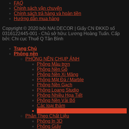
FAQ
Chính sách vận chuyển
Chính sách trả hàng và hoàn tiền
Hướng dẫn mua hàng
Copyright © 2020 bởi NAI DECOR | Giấy CN ĐKKD số
0316122445-001 - Chủ sở hữu: Lương Hoàng Tuấn. Cấp
bởi: Chi cục Thuế Q Tân Bình
Trang Chủ
Phông nền
PHÔNG NỀN CHỤP ẢNH
Phông Màu trơn
Phông Nền Gỗ
Phông Nền Xi Măng
Phông Mặt Đá / Marble
Phông Nền Gạch
Phông Loang Studio
Phông Nhiều Họa Tiết
Phông Nền Vải Bố
Các loại thảm
Xem Tất Cả Phông Nền
Phân Theo Chất Liệu
Phông In 3D
Phông Giấy