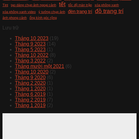
tết
Tint
tạo dáng chụp ảnh ngoại cảnh
tốc độ màn trập
xóa phông xanh
đồ trang trí
đèn trang trí
xóa phông xanh video
ý tưởng chụp ảnh
ảnh phong cảnh
ống kính góc rộng
Lưu trữ
Tháng 10 2023
(19)
Tháng 9 2023
(14)
Tháng 5 2023
(1)
Tháng 10 2022
(8)
Tháng 3 2022
(2)
Tháng mười một 2021
(6)
Tháng 10 2020
(2)
Tháng 9 2020
(6)
Tháng 2 2020
(1)
Tháng 1 2020
(1)
Tháng 6 2019
(1)
Tháng 2 2019
(7)
Tháng 1 2019
(2)