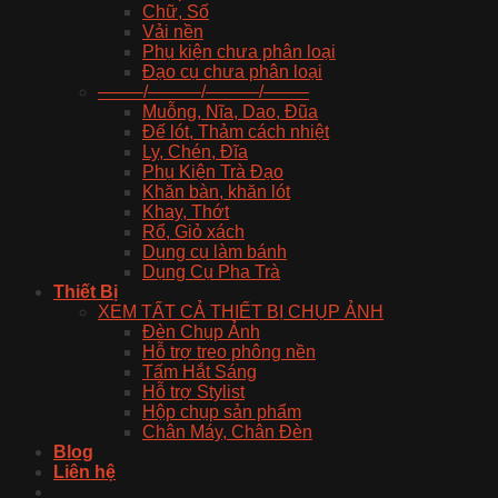
Chữ, Số
Vải nền
Phụ kiện chưa phân loại
Đạo cụ chưa phân loại
——–/———/———/——–
Muỗng, Nĩa, Dao, Đũa
Đế lót, Thảm cách nhiệt
Ly, Chén, Đĩa
Phụ Kiện Trà Đạo
Khăn bàn, khăn lót
Khay, Thớt
Rổ, Giỏ xách
Dụng cụ làm bánh
Dụng Cụ Pha Trà
Thiết Bị
XEM TẤT CẢ THIẾT BỊ CHỤP ẢNH
Đèn Chụp Ảnh
Hỗ trợ treo phông nền
Tấm Hắt Sáng
Hỗ trợ Stylist
Hộp chụp sản phẩm
Chân Máy, Chân Đèn
Blog
Liên hệ