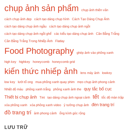
chụp ảnh sản phẩm
chụp ảnh thiên văn
cách chụp ảnh đẹp
cách tạo dáng chụp hình
Cách Tạo Dáng Chụp Ảnh
cách tạo dáng chụp ảnh ngầu
cách tạo dáng chụp ảnh ngồi
cách tạo dáng chụp ảnh ngồi ghế
các kiểu tạo dáng chụp ảnh
Cân Bằng Trắng
Cân Bằng Trắng Trong Nhiếp Ảnh
Flatlay
Food Photography
ghép ảnh vào phông xanh
high key
highkey
honeycomb
honeycomb grid
kiến thức nhiếp ảnh
lens máy ảnh
lowkey
low key
lưới tổ ong
mua phông xanh quay phim
mẹo chụp ảnh phong cảnh
quy tắc bố cục
Nhiệt độ màu
phông xanh trắng
phông xanh ảnh the
tết
Thiết bị chụp ảnh
Tint
tạo dáng chụp ảnh ngoại cảnh
tốc độ màn trập
đèn trang trí
xóa phông xanh
xóa phông xanh video
ý tưởng chụp ảnh
đồ trang trí
ảnh phong cảnh
ống kính góc rộng
LƯU TRỮ