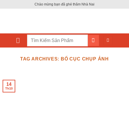
Skip
Chào mừng bạn đã ghé thăm Nhà Nai
to
content
Tìm
kiếm:
TAG ARCHIVES:
BỐ CỤC CHỤP ẢNH
14
Th10