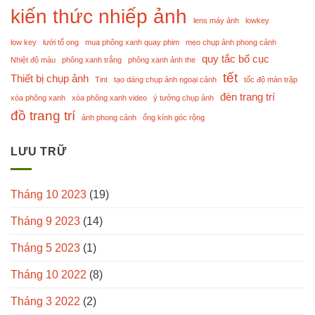
kiến thức nhiếp ảnh
lens máy ảnh
lowkey
low key
lưới tổ ong
mua phông xanh quay phim
mẹo chụp ảnh phong cảnh
quy tắc bố cục
Nhiệt độ màu
phông xanh trắng
phông xanh ảnh the
tết
Thiết bị chụp ảnh
Tint
tạo dáng chụp ảnh ngoại cảnh
tốc độ màn trập
đèn trang trí
xóa phông xanh
xóa phông xanh video
ý tưởng chụp ảnh
đồ trang trí
ảnh phong cảnh
ống kính góc rộng
LƯU TRỮ
Tháng 10 2023
(19)
Tháng 9 2023
(14)
Tháng 5 2023
(1)
Tháng 10 2022
(8)
Tháng 3 2022
(2)