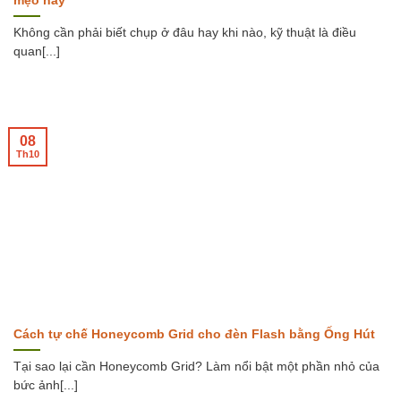
mẹo này
Không cần phải biết chụp ở đâu hay khi nào, kỹ thuật là điều
quan[...]
08
Th10
Cách tự chế Honeycomb Grid cho đèn Flash bằng Ống Hút
Tại sao lại cần Honeycomb Grid? Làm nổi bật một phần nhỏ của
bức ảnh[...]