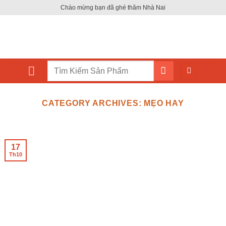
Skip
Chào mừng bạn đã ghé thăm Nhà Nai
to
content
Tìm
kiếm:
CATEGORY ARCHIVES:
MẸO HAY
17
Th10