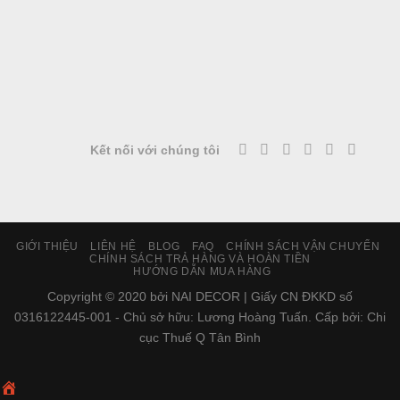
Kết nối với chúng tôi
GIỚI THIỆU
LIÊN HỆ
BLOG
FAQ
CHÍNH SÁCH VẬN CHUYỂN
CHÍNH SÁCH TRẢ HÀNG VÀ HOÀN TIỀN
HƯỚNG DẪN MUA HÀNG
Copyright © 2020 bởi NAI DECOR | Giấy CN ĐKKD số
0316122445-001 - Chủ sở hữu: Lương Hoàng Tuấn. Cấp bởi: Chi
cục Thuế Q Tân Bình