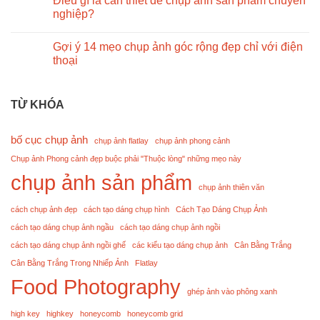
Điều gì là cần thiết để chụp ảnh sản phẩm chuyên
nghiệp?
Gợi ý 14 mẹo chụp ảnh góc rộng đẹp chỉ với điện
thoại
TỪ KHÓA
bố cục chụp ảnh
chụp ảnh flatlay
chụp ảnh phong cảnh
Chụp ảnh Phong cảnh đẹp buộc phải "Thuộc lòng" những mẹo này
chụp ảnh sản phẩm
chụp ảnh thiên văn
cách chụp ảnh đẹp
cách tạo dáng chụp hình
Cách Tạo Dáng Chụp Ảnh
cách tạo dáng chụp ảnh ngầu
cách tạo dáng chụp ảnh ngồi
cách tạo dáng chụp ảnh ngồi ghế
các kiểu tạo dáng chụp ảnh
Cân Bằng Trắng
Cân Bằng Trắng Trong Nhiếp Ảnh
Flatlay
Food Photography
ghép ảnh vào phông xanh
high key
highkey
honeycomb
honeycomb grid