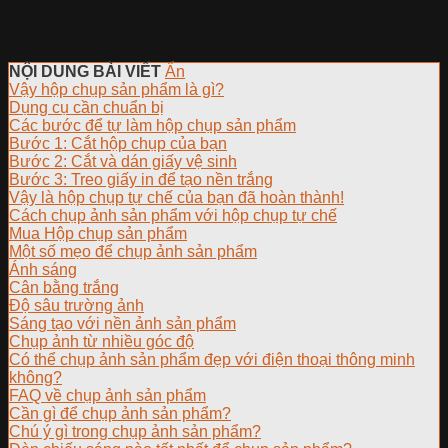
NỘI DUNG BÀI VIẾT
Ẩn
Vậy hộp chụp sản phẩm là gì?
Dụng cụ cần chuẩn bị
Các bước để tự làm hộp chụp sản phẩm
Bước 1: Cắt hộp chụp của bạn
Bước 2: Cắt và dán giấy vệ sinh
Bước 3: Treo giấy in để tạo nền trắng
Vậy là hộp chụp tự chế của bạn đã hoàn thành!
Cách chụp ảnh sản phẩm với hộp chụp tự chế
Mua Hộp chụp sản phẩm
Một số mẹo để chụp ảnh sản phẩm
Ánh sáng
Cân bằng trắng
Độ sâu trường ảnh
Sáng tạo với nền ảnh sản phẩm
Chụp ảnh từ nhiều góc độ
Có thể chụp ảnh sản phẩm đẹp với điện thoại thông minh
không?
FAQ về chụp ảnh sản phẩm
Cần gì để chụp ảnh sản phẩm?
Chú ý gì trong chụp ảnh sản phẩm?