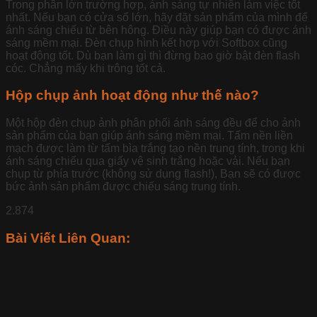
Trong phần lớn trường hợp, ánh sáng tự nhiên làm việc tốt
nhất. Nếu bạn có cửa sổ lớn, hãy đặt sản phẩm của mình để
ánh sáng chiếu từ bên hông. Điều này giúp bạn có được ánh
sáng mềm mại. Đèn chụp hình kết hợp với Softbox cũng
hoạt động tốt. Dù bạn làm gì thì đừng bao giờ bật đèn flash
cóc. Chẳng mấy khi trông tốt cả.
Hộp chụp ảnh hoạt động như thế nào?
Một hộp đèn chụp ảnh phân phối ánh sáng đều để cho ảnh
sản phẩm của bạn giúp ánh sáng mềm mại. Tấm nền liền
mạch được làm từ tấm bìa trắng tạo nền trung tính, trong khi
ánh sáng chiếu qua giấy vệ sinh trắng hoặc vải. Nếu bạn
chụp từ phía trước (không sử dụng flash!), Bạn sẽ có được
bức ảnh sản phẩm được chiếu sáng trung tính.
2.874
Bài Viết Liên Quan: