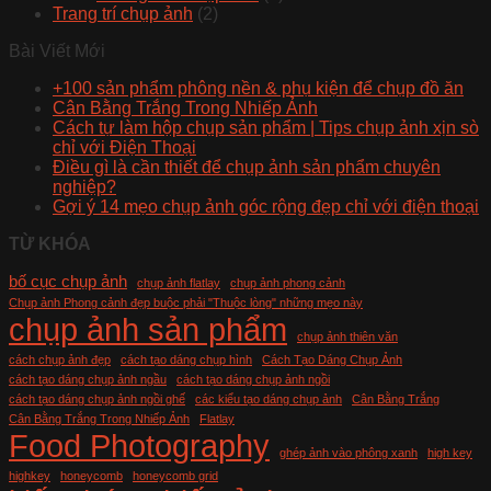
Trang trí chụp ảnh
(2)
Bài Viết Mới
+100 sản phẩm phông nền & phụ kiện để chụp đồ ăn
Cân Bằng Trắng Trong Nhiếp Ảnh
Cách tự làm hộp chụp sản phẩm | Tips chụp ảnh xịn sò
chỉ với Điện Thoại
Điều gì là cần thiết để chụp ảnh sản phẩm chuyên
nghiệp?
Gợi ý 14 mẹo chụp ảnh góc rộng đẹp chỉ với điện thoại
TỪ KHÓA
bố cục chụp ảnh
chụp ảnh flatlay
chụp ảnh phong cảnh
Chụp ảnh Phong cảnh đẹp buộc phải "Thuộc lòng" những mẹo này
chụp ảnh sản phẩm
chụp ảnh thiên văn
cách chụp ảnh đẹp
cách tạo dáng chụp hình
Cách Tạo Dáng Chụp Ảnh
cách tạo dáng chụp ảnh ngầu
cách tạo dáng chụp ảnh ngồi
cách tạo dáng chụp ảnh ngồi ghế
các kiểu tạo dáng chụp ảnh
Cân Bằng Trắng
Cân Bằng Trắng Trong Nhiếp Ảnh
Flatlay
Food Photography
ghép ảnh vào phông xanh
high key
highkey
honeycomb
honeycomb grid