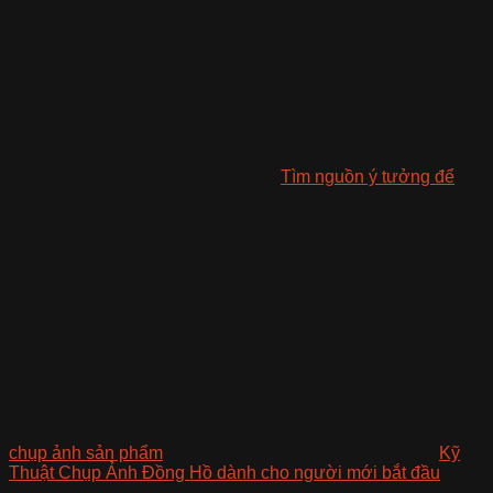
Tìm nguồn ý tưởng để
chụp ảnh sản phẩm
Kỹ
Thuật Chụp Ảnh Đồng Hồ dành cho người mới bắt đầu