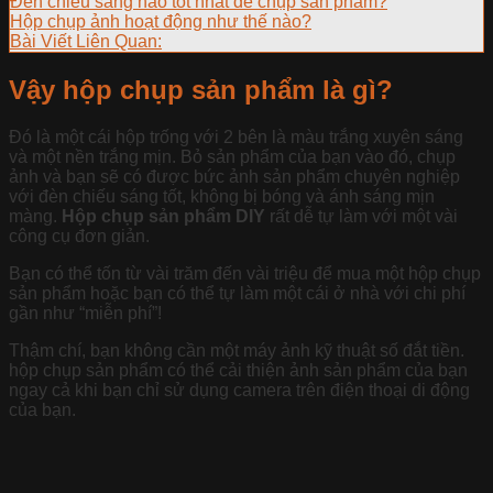
Đèn chiếu sáng nào tốt nhất để chụp sản phẩm?
Hộp chụp ảnh hoạt động như thế nào?
Bài Viết Liên Quan:
Vậy hộp chụp sản phẩm là gì?
Đó là một cái hộp trống với 2 bên là màu trắng xuyên sáng
và một nền trắng mịn. Bỏ sản phẩm của bạn vào đó, chụp
ảnh và bạn sẽ có được bức ảnh sản phẩm chuyên nghiệp
với đèn chiếu sáng tốt, không bị bóng và ánh sáng mịn
màng.
Hộp chụp sản phẩm DIY
rất dễ tự làm với một vài
công cụ đơn giản.
Bạn có thể tốn từ vài trăm đến vài triệu để mua một hộp chụp
sản phẩm hoặc bạn có thể tự làm một cái ở nhà với chi phí
gần như “miễn phí”!
Thậm chí, bạn không cần một máy ảnh kỹ thuật số đắt tiền.
hộp chụp sản phẩm có thể cải thiện ảnh sản phẩm của bạn
ngay cả khi bạn chỉ sử dụng camera trên điện thoại di động
của bạn.