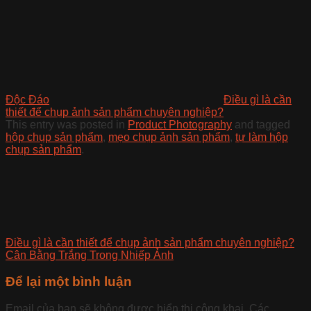
Độc Đáo
Điều gì là cần
thiết để chụp ảnh sản phẩm chuyên nghiệp?
This entry was posted in
Product Photography
and tagged
hộp chụp sản phẩm
,
mẹo chụp ảnh sản phẩm
,
tự làm hộp
chụp sản phẩm
.
Điều gì là cần thiết để chụp ảnh sản phẩm chuyên nghiệp?
Cân Bằng Trắng Trong Nhiếp Ảnh
Để lại một bình luận
Email của bạn sẽ không được hiển thị công khai.
Các