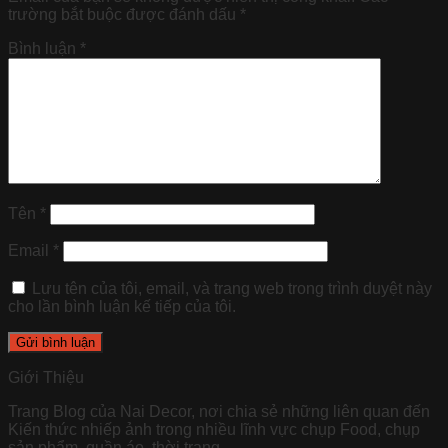
trường bắt buộc được đánh dấu
*
Bình luận
*
Tên
*
Email
*
Lưu tên của tôi, email, và trang web trong trình duyệt này
cho lần bình luận kế tiếp của tôi.
Giới Thiệu
Trang Blog của Nai Decor, nơi chia sẻ những liên quan đến
Kiến thức nhiếp ảnh trong nhiều lĩnh vực chụp Food, chụp
sản phẩm, quần áo, thời trang,…