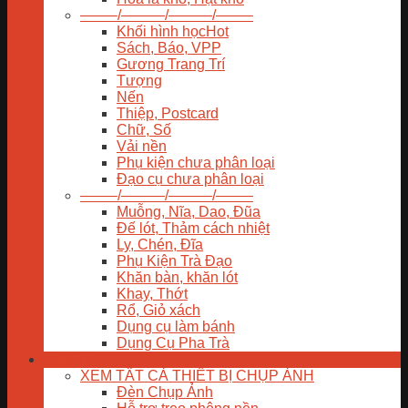
——–/———/———/——–
Khối hình học
Sách, Báo, VPP
Gương Trang Trí
Tượng
Nến
Thiệp, Postcard
Chữ, Số
Vải nền
Phụ kiện chưa phân loại
Đạo cụ chưa phân loại
——–/———/———/——–
Muỗng, Nĩa, Dao, Đũa
Đế lót, Thảm cách nhiệt
Ly, Chén, Đĩa
Phụ Kiện Trà Đạo
Khăn bàn, khăn lót
Khay, Thớt
Rổ, Giỏ xách
Dụng cụ làm bánh
Dụng Cụ Pha Trà
Thiết Bị
XEM TẤT CẢ THIẾT BỊ CHỤP ẢNH
Đèn Chụp Ảnh