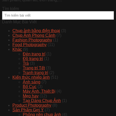
Tìm kiếm
Danh Mục Bài Viết
Chụp ảnh bằng điện thoại
(3)
Chụp Ảnh Phong Cảnh
(7)
Fashion Photography
(1)
Food Photography
(11)
Khác
(9)
Đèn trang trí
(1)
Đồ trang trí
(1)
Trà
(3)
Trang trí Tết
(3)
Tranh trang trí
(2)
Kiến thức nhiếp ảnh
(51)
Ánh sáng
(7)
Bố Cục
(3)
Máy Ảnh, Thiết Bị
(4)
Mẹo hay
(12)
Tạo Dáng Chụp Ảnh
(1)
Product Photography
(8)
Sản Phẩm Gợi Ý
(7)
Phông nền chụp ảnh
(4)