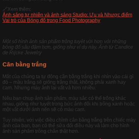
🔗Xem thêm:
Ánh sáng tự nhiên và ánh sáng Studio: Ưu và Nhược điểm
Vai trò của Bóng đổ trong Food Photography
Một số hình ảnh sản phẩm trông tuyệt vời hơn với những
bóng đổ sâu đậm hơn, giống như ví dụ này. Ảnh từ Candice
de Rijcke Jewelry
Cân bằng trắng
Mắt của chúng ta tự động cân bằng trắng khi nhìn vào cái gì
đó – màu trắng sẽ giống trắng thật, không phải xanh hay
cam. Nhưng máy ảnh lại vất vả hơn nhiều.
Nếu bạn chụp ảnh sản phẩm, màu sắc có thể trông khác
nhau, giống như tuyết trong bức ảnh đôi khi trông xanh hoặc
một vật dưới ánh nến sẽ có màu cam.
Tuy nhiên, với việc điều chỉnh cân bằng trắng trên chiếc máy
ảnh của bạn, bạn có thể sửa đổi điều này và làm cho hình
ảnh sản phẩm trông chân thật hơn.