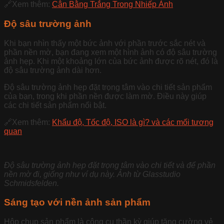
🔗Xem thêm:
Cân Bằng Trắng Trong Nhiếp Ảnh
Độ sâu trường ảnh
Khi bạn nhìn thấy một bức ảnh với phần trước sắc nét và
phần nền mờ, bạn đang xem một hình ảnh có độ sâu trường
ảnh hẹp. Khi một khoảng lớn của bức ảnh được rõ nét, đó là
độ sâu trường ảnh dài hơn.
Độ sâu trường ảnh hẹp đặt trọng tâm vào chi tiết sản phẩm
của bạn, trong khi phần nền được làm mờ. Điều này giúp
các chi tiết sản phẩm nổi bật.
🔗Xem thêm:
Khẩu độ, Tốc độ, ISO là gì? và các mối tương
quan
Độ sâu trường ảnh hẹp đặt trọng tâm vào chi tiết và để phần
nền mờ đi, giống như ví dụ này. Ảnh từ Glasstudio
Schmidsfelden.
Sáng tạo với nền ảnh sản phẩm
Hộp chụp sản phẩm là công cụ thần kỳ giúp tăng cường vẻ