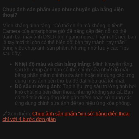
Chụp ảnh sản phẩm đẹp như chuyên gia bằng điện
thoại?
Mình khẳng định rằng: “Có thể chiến mà không lo tiền!”
Camera của smartphone giờ đã nâng cấp đến nỗi có thể
đánh bại máy ảnh DSLR xịn ngang ngửa. Thậm chí, nếu bạn
là tay mới thì còn có thể biến đôi bàn tay thành “tay thần”
trong việc chụp ảnh sản phẩm. Nhưng nhớ lưu ý các Tips
sau đây:
Nhiệt độ màu và cân bằng trắng:
Mình khuyên rằng,
sau khi chụp ảnh bạn có thể chỉnh sửa nhiệt độ màu
bằng phần mềm chỉnh sửa ảnh hoặc sử dụng các ứng
dụng máy ảnh bên thứ ba để đạt hiệu quả tốt nhất.
Độ sâu trường ảnh:
Tạo hiệu ứng sâu trường ảnh hơi
khó chút xíu trên điện thoại, nhưng không sao cả. Bạn
có thể thử dùng ống kính gắn thêm hoặc sử dụng các
ứng dụng chỉnh sửa ảnh để tạo hiệu ứng xóa phông.
🔗Xem thêm:
Chụp ảnh sản phẩm “xịn sò” bằng điện thoại
chỉ với 4 bước đơn giản