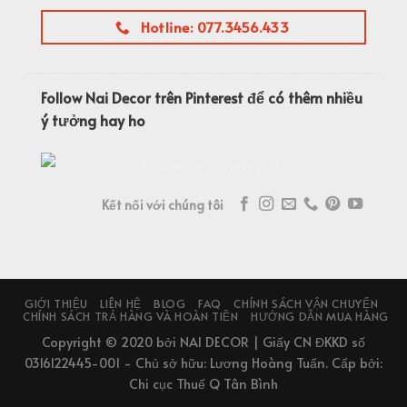
Hotline: 077.3456.433
Follow Nai Decor trên Pinterest để có thêm nhiều
ý tưởng hay ho
Kết nối với chúng tôi
GIỚI THIỆU
LIÊN HỆ
BLOG
FAQ
CHÍNH SÁCH VẬN CHUYỂN
CHÍNH SÁCH TRẢ HÀNG VÀ HOÀN TIỀN
HƯỚNG DẪN MUA HÀNG
Copyright © 2020 bởi NAI DECOR | Giấy CN ĐKKD số
0316122445-001 - Chủ sở hữu: Lương Hoàng Tuấn. Cấp bởi:
Chi cục Thuế Q Tân Bình