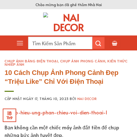
Skip
Chào mừng bạn đã ghé thăm Nhà Nai
to
content
Tìm
kiếm:
CHỤP ẢNH BẰNG ĐIỆN THOẠI
,
CHỤP ẢNH PHONG CẢNH
,
KIẾN THỨC
NHIẾP ẢNH
10 Cách Chụp Ảnh Phong Cảnh Đẹp
“Triệu Like” Chỉ Với Điện Thoại
CẬP NHẬT NGÀY
17, THÁNG 10, 2023
BỞI
NAI DECOR
18
Th9
Bạn không cần một chiếc máy ảnh đắt tiền để chụp
những bức ảnh tuyệt đẹp.