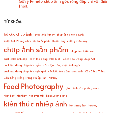
Gợi ý 14 mẹo chụp ảnh góc rộng đẹp chỉ với điện
thoại
TỪ KHÓA
bố cục chụp ảnh
chụp ảnh flatlay
chụp ảnh phong cảnh
Chụp ảnh Phong cảnh đẹp buộc phải "Thuộc lòng" những mẹo này
chụp ảnh sản phẩm
chụp ảnh thiên văn
cách chụp ảnh đẹp
cách tạo dáng chụp hình
Cách Tạo Dáng Chụp Ảnh
cách tạo dáng chụp ảnh ngầu
cách tạo dáng chụp ảnh ngồi
cách tạo dáng chụp ảnh ngồi ghế
các kiểu tạo dáng chụp ảnh
Cân Bằng Trắng
Cân Bằng Trắng Trong Nhiếp Ảnh
Flatlay
Food Photography
ghép ảnh vào phông xanh
high key
highkey
honeycomb
honeycomb grid
kiến thức nhiếp ảnh
lens máy ảnh
lowkey
low key
lưới tổ ong
mua phông xanh quay phim
mẹo chụp ảnh phong cảnh